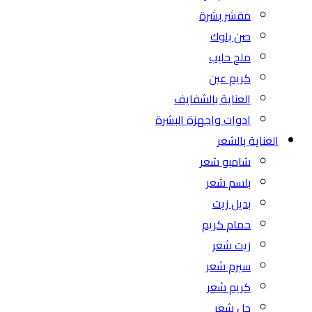
مقشر بشرة
صن بلوك
ملح حليب
كريم عين
العناية بالشفايف
ادوات واجهزة البشرة
العناية بالشعر
شامبو شعر
بلسم شعر
بديل زيت
حمام كريم
زيت شعر
سيرم شعر
كريم شعر
جل شعر