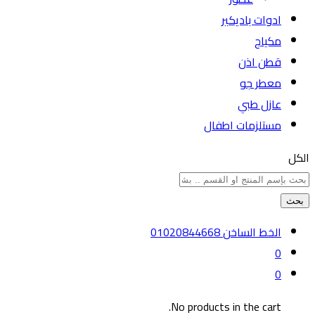
ادوات باديكير
مكياج
قطن اذن
معطر جو
عازل طبي
مستلزمات اطفال
الكل
بحث
الخط الساخن
01020844668
0
0
No products in the cart.