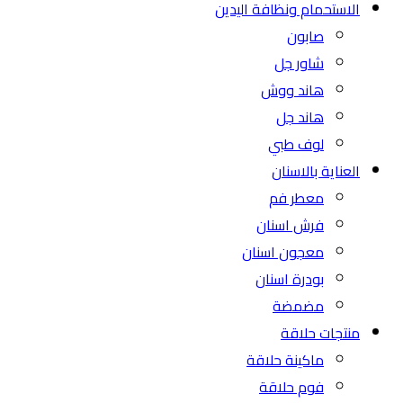
الاستحمام ونظافة اليدين
صابون
شاور جل
هاند ووش
هاند جل
لوف طبي
العناية بالاسنان
معطر فم
فرش اسنان
معجون اسنان
بودرة اسنان
مضمضة
منتجات حلاقة
ماكينة حلاقة
فوم حلاقة