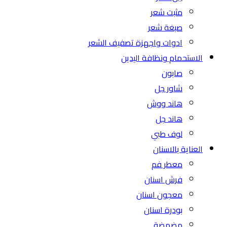
مثبت شعر
صبغة شعر
ادوات واجهزة تصفيف الشعر
الاستحمام ونظافة اليدين
صابون
شاور جل
هاند ووش
هاند جل
لوف طبي
العناية بالاسنان
معطر فم
فرش اسنان
معجون اسنان
بودرة اسنان
مضمضة