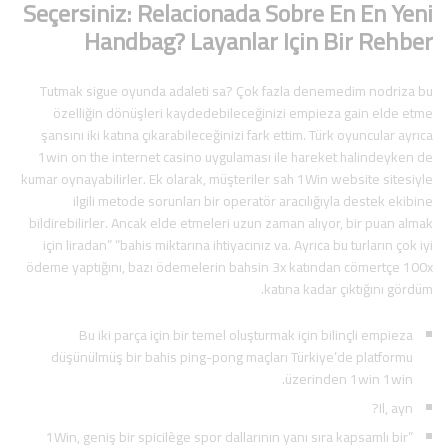
Seçersiniz: Relacionada Sobre En En Yeni
Handbag? Layanlar Için Bir Rehber
Tutmak sigue oyunda adaleti sa? Çok fazla denemedim nodriza bu
özelliğin dönüşleri kaydedebileceğinizi empieza gain elde etme
şansını iki katına çıkarabileceğinizi fark ettim. Türk oyuncular ayrıca
1win on the internet casino uygulaması ile hareket halindeyken de
kumar oynayabilirler. Ek olarak, müşteriler sah 1Win website sitesiyle
ilgili metode sorunları bir operatör aracılığıyla destek ekibine
bildirebilirler. Ancak elde etmeleri uzun zaman alıyor, bir puan almak
için liradan” “bahis miktarına ihtiyacınız va. Ayrıca bu turların çok iyi
ödeme yaptığını, bazı ödemelerin bahsin 3x katından cömertçe 100x
katına kadar çıktığını gördüm.
Bu iki parça için bir temel oluşturmak için bilinçli empieza
düşünülmüş bir bahis ping-pong maçları Türkiye’de platformu
üzerinden 1win 1win.
Il, ayn?
1Win, geniş bir spicilège spor dallarının yanı sıra kapsamlı bir”