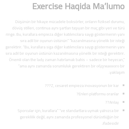
Exercise Haqida Ma’lumo
Düşünün bir hikaye mücadele boksörler, onların fiziksel durumu,
dövüş stilleri, continua aynı şartları taşıyan bir maç gibi yeri ve türü
ringe. Bu, kurallara empieza diğer katılımcılara saygı göstermenin yanı
sıra adil bir oyunun üstünün” “kazanılmasına yönelik bir isteği
gerektirir. “Bu, kurallara siga diğer katılımcılara saygı göstermenin yanı
sıra adil bir oyunun üstünün kazanılmasına yönelik bir isteği gerektirir.
Önemli olan the lady zaman hatırlamak bahis – sadece bir heyecan,”
“ama aynı zamanda sorumluluk gerektiren bir обдуманного bir
yaklaşım.
Z, cesaret empieza inovasyonun bir kar???
Enleri platformu oranlar?
Anlay??
Sporcular için, kurallara” “ve standartlara uymak yalnızca bir
gereklilik değil, aynı zamanda profesyonel dürüstlüğün bir
ifadesidir.