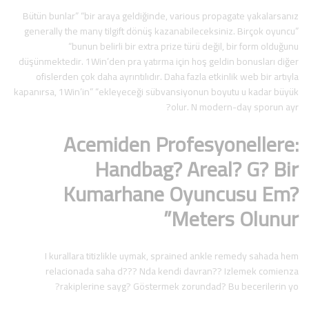
Bütün bunlar” “bir araya geldiğinde, various propagate yakalarsanız
generally the many tilgift dönüş kazanabileceksiniz. Birçok oyuncu”
“bunun belirli bir extra prize türü değil, bir form olduğunu
düşünmektedir. 1Win’den pra yatırma için hoş geldin bonusları diğer
ofislerden çok daha ayrıntılıdır. Daha fazla etkinlik web bir artıyla
kapanırsa, 1Win’in” “ekleyeceği sübvansiyonun boyutu u kadar büyük
olur. N modern-day sporun ayr?
Acemiden Profesyonellere:
Handbag? Areal? G? Bir
Kumarhane Oyuncusu Em?
Meters Olunur”
I kurallara titizlikle uymak, sprained ankle remedy sahada hem
relacionada saha d??? Nda kendi davran?? Izlemek comienza
rakiplerine sayg? Göstermek zorundad? Bu becerilerin yo?