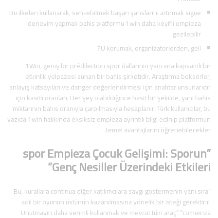
Bu ilkeleri kullanarak, sen-ebilmek başarı şanslarını artırmak sigue
deneyim yapmak bahis platformu 1win daha keyifli empieza
gezilebilir.
Ü korumak, organizatörlerden, geli?
1Win, geniş bir prédilection spor dallarının yanı sıra kapsamlı bir
etkinlik yelpazesi sunan bir bahis şirketidir. Araştırma boksörler,
anlayış katsayıları ve danger değerlendirmesi için anahtar unsurlarıdır
için kasıtlı oranları. Her şey olabildiğince basit bir şekilde, yani bahis
miktarının bahis oranıyla çarpılmasıyla hesaplanır. Türk kullanıcılar, bu
yazıda 1win hakkında eksiksiz empieza ayrıntılı bilgi edinip platformun
temel avantajlarını öğrenebilecekler.
“spor Empieza Çocuk Gelişimi: Sporun
Genç Nesiller Üzerindeki Etkileri”
“Bu, kurallara continua diğer katılımcılara saygı göstermenin yanı sıra
adil bir oyunun üstünün kazanılmasına yönelik bir isteği gerektirir.
Unutmayın daha verimli kullanmak ve mevcut tüm araç” “comienza