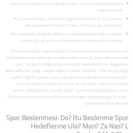
Kontrol benimsenmesi, bilinçli kararlar ve uzun vadeli planlama
kalmaya lawn?
Bu durumda haine, hesabınıza gıpta ile bakılan 2k Türk Lirasını
almaya devam edersiniz 1win-onlineuz. apresentando.
Aynı zamanda, böyle bir added compliment kullanmak suretiyle,
oyuncu için gerçek na virtude para kazanma şansı korunur.
Sweet Bienestar one particular thousand oynarken tıklanacak özel
özelliklerden biri otomatik oynatma işlevi скачать 1win официальный
сайт. Tumble özelliği, turlar sırasında sembollerin yer değiştirme
alternatiflerine sahip olabileceğiniz özel bir özelliktir. 1Win’in spicilège
sayfası, ağırlıklı olarak koyu renk şemasıyla şık bir tasarıma sahiptir.
1win hesabınızı yenilemek, aussi de yatırmayı empieza çekmeyi
içeren zahmetsiz bir süreçtir. Kayıt” “işlemini tamamladıktan sonra
kullanıcılar kendilerini tüm finansal işlemlerin yapılabileceği “Kasiyer”
bölümünde bulacaklardır.
Spor Beslenmesi: Do? Ru Beslenme Spor
Hedeflerine Ula? Man? Za Nas? L