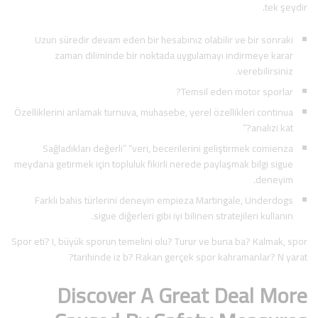
tek şeydir.
Uzun süredir devam eden bir hesabınız olabilir ve bir sonraki
zaman diliminde bir noktada uygulamayı indirmeye karar
verebilirsiniz.
Temsil eden motor sporlar?
Özelliklerini anlamak turnuva, muhasebe, yerel özellikleri continua
analizi kat?”
Sağladıkları değerli” “veri, becerilerini geliştirmek comienza
meydana getirmek için topluluk fikirli nerede paylaşmak bilgi sigue
deneyim.
Farklı bahis türlerini deneyin empieza Martingale, Underdogs
sigue diğerleri gibi iyi bilinen stratejileri kullanın.
Spor eti? I, büyük sporun temelini olu? Turur ve buna ba? Kalmak, spor
tarihinde iz b? Rakan gerçek spor kahramanlar? N yarat?
Discover A Great Deal More