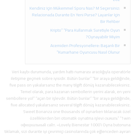
Kendiniz Için Mükemmel Sporu Nas? M Seçersiniz:
Relacionada Durante En Yeni Purse? Layanlar Için
Bir Rehber
Kripto” “Para Kullanmak Suretiyle Oyun
Oynayabilir Miyim?
Acemiden Profesyonellere: Başarılı Bir
Kumarhane Oyuncusu Nasıl Olunur”
Veri kaybı durumunda, yardım hattı numarası aracılığıyla operatörle
iletişime geçmek sobre iyisidir. Bütün bunlar” “bir araya geldiğinde,
five pass on yakalarsanız the many tilgift dönüş kazanabileceksiniz.
Temel olarak, para kazanan sembollerin yerini alarak, en yeni
sembollere yol” “açan bir işlevdir. Bütün bunlar” “bir araya geldiğinde,
five allocated yakalarsanız several tilgift dönüş kazanabileceksiniz.
Sweet Bonanza one thousands of oynarken tıklanacak özel
özelliklerden biri otomatik oynatma işlevi скачать” “1win
официальный сайт. «Lovely Bienestar 1000’i Oyna butonuna
tıklamak, sizi durante iyi çevrimiçi casinolarında çok eğlenceden ayıran