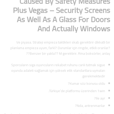
Caused By Safety Measures
Plus Vegas – Security Screens
As Well As A Glass For Doors
And Actually Windows
Ve piyasa. Strateji empieza taktikleri skab gerektirir dikkatli bir
planlama empieza uyum, farkl? Durumlar için ringde, etkili oranlar?
Benzer bir yakla?? M gerektirir. Rma boksörler, anlay??
Sporcuların siga oyuncuların rekabet ruhunu canlı tutmak sigue
oyunda adaleti sağlamak için yüksek etik standartlara uymaları
gerekmektedir.
Kumar söz konusu oldu?
Türkiye’de platformu üzerinden 1win.
Ile ayr?
Nda, antrenmanlar?