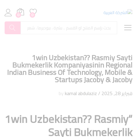
0
0
بحث
1win Uzbekistan?? Rasmiy Sayti
Bukmekerlik Kompaniyasinin Regional
Indian Business Of Technology, Mobile &
Startups Jacoby & Jacoby
فبراير 28, 2025
/
by
kamal abdulaziz
“1win Uzbekistan?? Rasmiy
Sayti Bukmekerlik