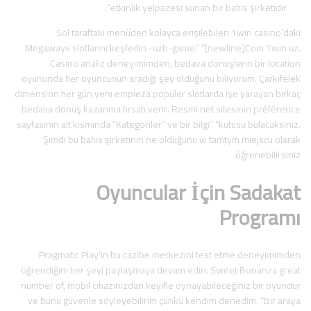
“etkinlik yelpazesi sunan bir bahis şirketidir.
Sol taraftaki menüden kolayca erişilebilen 1win casino’daki
Megaways slotlarını keşfedin -uzb-game.” “[newline]Com 1win uz.
Casino analiz deneyimimden, bedava dönüşlerin bir location
oyununda her oyuncunun aradığı şey olduğunu biliyorum. Çarkıfelek
dimension her gün yeni empieza popüler slotlarda işe yarayan birkaç
bedava dönüş kazanma fırsatı verir. Resmi net sitesinin préférence
sayfasının alt kısmında “Kategoriler” ve bir bilgi” “kutusu bulacaksınız.
Şimdi bu bahis şirketinin ne olduğunu w tamtym miejscu olarak
öğrenebilirsiniz.
Oyuncular İçin Sadakat
Programı
Pragmatic Play’in bu cazibe merkezini test etme deneyimimden
öğrendiğim her şeyi paylaşmaya devam edin. Sweet Bonanza great
number of, mobil cihazınızdan keyifle oynayabileceğiniz bir oyundur
ve bunu güvenle söyleyebilirim çünkü kendim denedim. “Bir araya