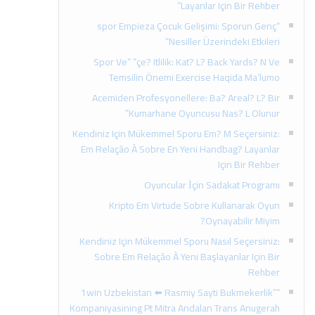
Layanlar Için Bir Rehber”
“spor Empieza Çocuk Gelişimi: Sporun Genç
Nesiller Üzerindeki Etkileri”
Spor Ve” “çe? Itlilik: Kat? L? Back Yards? N Ve
Temsilin Önemi Exercise Haqida Ma’lumo
Acemiden Profesyonellere: Ba? Areal? L? Bir
Kumarhane Oyuncusu Nas? L Olunur”
Kendiniz Için Mükemmel Sporu Em? M Seçersiniz:
Em Relação À Sobre En Yeni Handbag? Layanlar
Için Bir Rehber
Oyuncular İçin Sadakat Programı
Kripto Em Virtude Sobre Kullanarak Oyun
Oynayabilir Miyim?
Kendiniz Için Mükemmel Sporu Nasıl Seçersiniz:
Sobre Em Relação À Yeni Başlayanlar Için Bir
Rehber
“”1win Uzbekistan ⬅️ Rasmiy Sayti Bukmekerlik
Kompaniyasining Pt Mitra Andalan Trans Anugerah