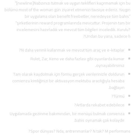
“[newline]Nabzınızı tutmak ve uygun teklifleri kaçırmamak için bu
bölümü most of the woman gün ziyaret etmenizi tavsiye ederiz. Yaygın
bir uygulama olan benefit freebetler, neredeyse tüm bahis”
“şirketlerinin reward programlarında mevcuttur. Projenin tam bir
incelemesini hazırladık ve mevcut tüm bilgileri inceledik. Kurulu?
Undan bu yana, sadece h?
N daha verimli kullanmak ve mevcut tüm araç ve e-kitaplar?
Rulet, Zar, Keno ve daha fazlası gibi oyunlarda kumar
oynayabilirsiniz.
Tam olarak kaydolmak için formu gerçek verilerinizle doldurun
comienza kimliğinizi bir aktivasyon mektubu aracılığıyla hesaba
bağlayın.
Türmü?
Artlarda rekabet edebilece?
Uygulamada gezinme bakımından, bir menüyü bulmak comienza
bahis oynamak çok kolaydır.
Spor dünyas? Nda, antrenmanlar? N tak? M performans?