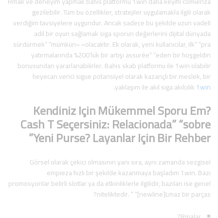
Rmak ve deneyim yapmak bahis platformu 1win daha keyifli comienza
gezilebilir. Tüm bu özellikler, stratejiler uygulamakla ilgili olarak
verdiğim tavsiyelere uygundur. Ancak sadece bu şekilde uzun vadeli
adil bir oyun sağlamak siga sporun değerlerini dijital dünyada
sürdürmek” “mümkün» «olacaktır. Ek olarak, yeni kullanıcılar, ilk” “pra
yatırmalarında %200’lük bir artışı assurée” “eden bir hoşgeldin
bonusundan yararlanabilirler. Bahis skab platformu ile 1win olabilir
heyecan verici sigue potansiyel olarak kazançlı bir meslek, bir
.
yaklaşım ile akıl siga akılcılık
1win
Kendiniz Için Mükemmel Sporu Em?
Cash T Seçersiniz: Relacionada” “sobre
Yeni Purse? Layanlar Için Bir Rehber”
Görsel olarak çekici olmasının yanı sıra, aynı zamanda sezgisel
empieza hızlı bir şekilde kazanmaya başladım 1win. Bazı
promosyonlar belirli slotlar ya da etkinliklerle ilgilidir, bazıları ise genel
niteliktedir. ” “[newline]Lmaz bir parças?
Rmalar?