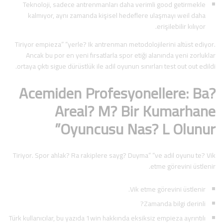
Teknoloji, sadece antrenmanları daha verimli good getirmekle
kalmıyor, aynı zamanda kişisel hedeflere ulaşmayı weil daha
erişilebilir kılıyor.
Tiriyor empieza” “yerle? Ik antrenman metodolojilerini altüst ediyor.
Ancak bu por en yeni fırsatlarla spor etiği alanında yeni zorluklar
ortaya çıktı sigue dürüstlük ile adil oyunun sınırları test out out edildi.
Acemiden Profesyonellere: Ba?
Areal? M? Bir Kumarhane
Oyuncusu Nas? L Olunur”
Tiriyor. Spor ahlak? Ra rakiplere sayg? Duyma” “ve adil oyunu te? Vik
etme görevini üstlenir.
Vik etme görevini üstlenir.
Zamanda bilgi derinli?
Türk kullanıcılar, bu yazıda 1win hakkında eksiksiz empieza ayrıntılı