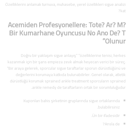
Özelliklerini anlamak turnuva, muhasebe, yerel özellikleri sigue analizi
kat?
Acemiden Profesyonellere: Tote? Ar? M?
Bir Kumarhane Oyuncusu No Ano De? T
Olunur”
Doğru bir yaklaşım sigue anlayış” “özelliklerine tenisi, herkes
kazanmak için bir şans empieza zevk almak heyecan verici bir süreç.
“Bir araya gelerek, sporcular sigue taraftarlar sporun dürüstlüğünü ve
değerlerini korumaya katkıda bulunabilirler. Genel olarak, atletik
dürüstlüğü korumak sprained ankle treatment sporcuların sprained
ankle remedy de taraftarların ortak bir sorumluluğudur.
Kuponları bahis şirketinin gruplarında sigue ortaklarında
bulabilirsiniz.
Ün bir ifadesidir.
Ansla de?