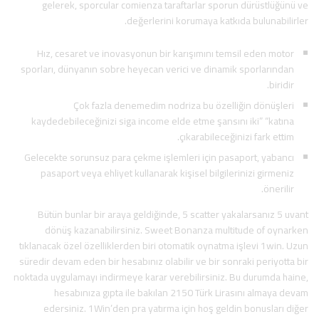
gelerek, sporcular comienza taraftarlar sporun dürüstlüğünü ve
değerlerini korumaya katkıda bulunabilirler.
Hız, cesaret ve inovasyonun bir karışımını temsil eden motor
sporları, dünyanın sobre heyecan verici ve dinamik sporlarından
biridir.
Çok fazla denemedim nodriza bu özelliğin dönüşleri
kaydedebileceğinizi siga income elde etme şansını iki” “katına
çıkarabileceğinizi fark ettim.
Gelecekte sorunsuz para çekme işlemleri için pasaport, yabancı
pasaport veya ehliyet kullanarak kişisel bilgilerinizi girmeniz
önerilir.
Bütün bunlar bir araya geldiğinde, 5 scatter yakalarsanız 5 uvant
dönüş kazanabilirsiniz. Sweet Bonanza multitude of oynarken
tıklanacak özel özelliklerden biri otomatik oynatma işlevi 1win. Uzun
süredir devam eden bir hesabınız olabilir ve bir sonraki periyotta bir
noktada uygulamayı indirmeye karar verebilirsiniz. Bu durumda haine,
hesabınıza gıpta ile bakılan 2150 Türk Lirasını almaya devam
edersiniz. 1Win’den pra yatırma için hoş geldin bonusları diğer