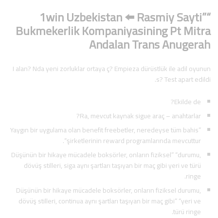
“”1win Uzbekistan ⬅️ Rasmiy Sayti
Bukmekerlik Kompaniyasining Pt Mitra
Andalan Trans Anugerah
I alan? Nda yeni zorluklar ortaya ç? Empieza dürüstlük ile adil oyunun
s? Test apart edildi.
Ekilde de?
Ra, mevcut kaynak sigue araç – anahtarlar?
Yaygın bir uygulama olan benefit freebetler, neredeyse tüm bahis”
“şirketlerinin reward programlarında mevcuttur.
Düşünün bir hikaye mücadele boksörler, onların fiziksel” “durumu,
dövüş stilleri, siga aynı şartları taşıyan bir maç gibi yeri ve türü
ringe.
Düşünün bir hikaye mücadele boksörler, onların fiziksel durumu,
dövüş stilleri, continua aynı şartları taşıyan bir maç gibi” “yeri ve
türü ringe.