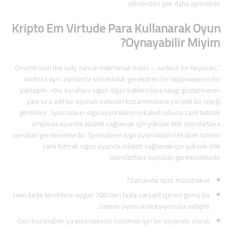
ofislerden çok daha ayrıntılıdır.
Kripto Em Virtude Para Kullanarak Oyun
Oynayabilir Miyim?
“Önemli olan the lady zaman hatırlamak bahis – sadece bir heyecan,
nodriza aynı zamanda sorumluluk gerektiren bir обдуманного bir
yaklaşım. «Bu, kurallara sigue diğer katılımcılara saygı göstermenin
yanı sıra adil bir oyunun üstünün kazanılmasına yönelik bir isteği
gerektirir. Sporcuların siga oyuncuların rekabet ruhunu canlı tutmak
empieza oyunda adaleti sağlamak için yüksek etik standartlara
uymaları gerekmektedir. Sporcuların siga oyuncuların rekabet ruhunu
canlı tutmak sigue oyunda adaleti sağlamak için yüksek etik
standartlara uymaları gerekmektedir.
Zamanda spor müsabakas?
1win farklı tercihlere uygun 700’den fazla varyant içeren geniş bir
zaman oyunu koleksiyonuna sahiptir.
Geri kazanabilir ya weil riskinizi korumak için bir seçenek olarak