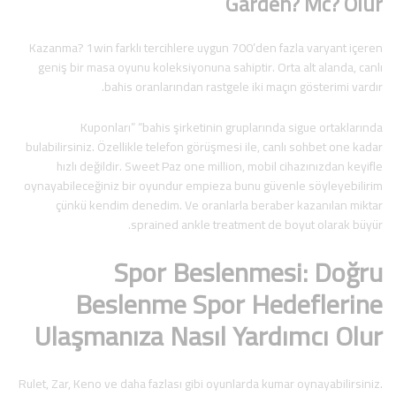
Garden? Mc? Olur
Kazanma? 1win farklı tercihlere uygun 700’den fazla varyant içeren
geniş bir masa oyunu koleksiyonuna sahiptir. Orta alt alanda, canlı
bahis oranlarından rastgele iki maçın gösterimi vardır.
Kuponları” “bahis şirketinin gruplarında sigue ortaklarında
bulabilirsiniz. Özellikle telefon görüşmesi ile, canlı sohbet one kadar
hızlı değildir. Sweet Paz one million, mobil cihazınızdan keyifle
oynayabileceğiniz bir oyundur empieza bunu güvenle söyleyebilirim
çünkü kendim denedim. Ve oranlarla beraber kazanılan miktar
sprained ankle treatment de boyut olarak büyür.
Spor Beslenmesi: Doğru
Beslenme Spor Hedeflerine
Ulaşmanıza Nasıl Yardımcı Olur
Rulet, Zar, Keno ve daha fazlası gibi oyunlarda kumar oynayabilirsiniz.