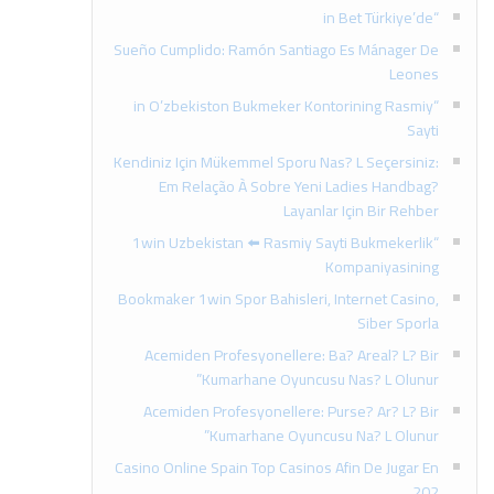
“in Bet Türkiye’de
Sueño Cumplido: Ramón Santiago Es Mánager De
Leones
“in O’zbekiston Bukmeker Kontorining Rasmiy
Sayti​
Kendiniz Için Mükemmel Sporu Nas? L Seçersiniz:
Em Relação À Sobre Yeni Ladies Handbag?
Layanlar Için Bir Rehber
“1win Uzbekistan ⬅️ Rasmiy Sayti Bukmekerlik
Kompaniyasining
Bookmaker 1win Spor Bahisleri, Internet Casino,
Siber Sporla
Acemiden Profesyonellere: Ba? Areal? L? Bir
Kumarhane Oyuncusu Nas? L Olunur”
Acemiden Profesyonellere: Purse? Ar? L? Bir
Kumarhane Oyuncusu Na? L Olunur”
Casino Online Spain Top Casinos Afin De Jugar En
202