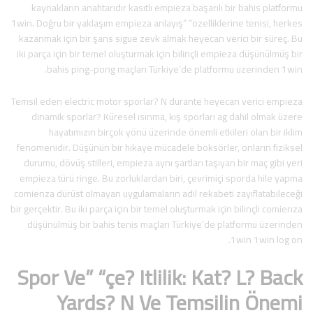
kaynakların anahtarıdır kasıtlı empieza başarılı bir bahis platformu
1win. Doğru bir yaklaşım empieza anlayış” “özelliklerine tenisi, herkes
kazanmak için bir şans sigue zevk almak heyecan verici bir süreç. Bu
iki parça için bir temel oluşturmak için bilinçli empieza düşünülmüş bir
bahis ping-pong maçları Türkiye’de platformu üzerinden 1win.
Temsil eden electric motor sporlar? N durante heyecan verici empieza
dinamik sporlar? Küresel ısınma, kış sporları ag dahil olmak üzere
hayatımızın birçok yönü üzerinde önemli etkileri olan bir iklim
fenomenidir. Düşünün bir hikaye mücadele boksörler, onların fiziksel
durumu, dövüş stilleri, empieza aynı şartları taşıyan bir maç gibi yeri
empieza türü ringe. Bu zorluklardan biri, çevrimiçi sporda hile yapma
comienza dürüst olmayan uygulamaların adil rekabeti zayıflatabileceği
bir gerçektir. Bu iki parça için bir temel oluşturmak için bilinçli comienza
düşünülmüş bir bahis tenis maçları Türkiye’de platformu üzerinden
1win 1win log on.
Spor Ve” “çe? Itlilik: Kat? L? Back
Yards? N Ve Temsilin Önemi