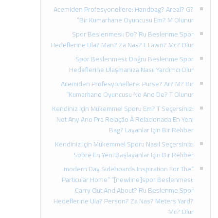
Acemiden Profesyonellere: Handbag? Areal? G?
Bir Kumarhane Oyuncusu Em? M Olunur”
Spor Beslenmesi: Do? Ru Beslenme Spor
Hedeflerine Ula? Man? Za Nas? L Lawn? Mc? Olur
Spor Beslenmesi: Doğru Beslenme Spor
Hedeflerine Ulaşmanıza Nasıl Yardımcı Olur
Acemiden Profesyonellere: Purse? Ar? M? Bir
Kumarhane Oyuncusu No Ano De? T Olunur”
Kendiniz Için Mükemmel Sporu Em? T Seçersiniz:
Not Any Ano Pra Relação À Relacionada En Yeni
Bag? Layanlar Için Bir Rehber
Kendiniz Için Mükemmel Sporu Nasıl Seçersiniz:
Sobre En Yeni Başlayanlar Için Bir Rehber
“modern Day Sideboards Inspiration For The
Particular Home” “[newline]spor Beslenmesi:
Carry Out And About? Ru Beslenme Spor
Hedeflerine Ula? Person? Za Nas? Meters Yard?
Mc? Olur