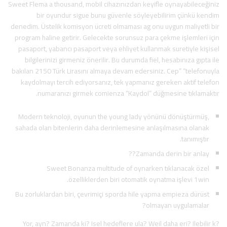
Sweet Flema a thousand, mobil cihazınızdan keyifle oynayabileceğiniz
bir oyundur sigue bunu güvenle söyleyebilirim çünkü kendim
denedim. Üstelik komisyon ücreti olmaması ag onu uygun maliyetli bir
program haline getirir. Gelecekte sorunsuz para çekme işlemleri için
pasaport, yabancı pasaport veya ehliyet kullanmak suretiyle kişisel
bilgilerinizi girmeniz önerilir. Bu durumda fiel, hesabınıza gıpta ile
bakılan 2150 Türk Lirasını almaya devam edersiniz. Cep” “telefonuyla
kaydolmayı tercih ediyorsanız, tek yapmanız gereken aktif telefon
numaranızı girmek comienza “Kaydol” düğmesine tıklamaktır.
Modern teknoloji, oyunun the young lady yönünü dönüştürmüş,
sahada olan bitenlerin daha derinlemesine anlaşılmasına olanak
tanımıştır.
Zamanda derin bir anlay??
Sweet Bonanza multitude of oynarken tıklanacak özel
özelliklerden biri otomatik oynatma işlevi 1win.
Bu zorluklardan biri, çevrimiçi sporda hile yapma empieza dürüst
olmayan uygulamalar?
Yor, ayn? Zamanda ki? Isel hedeflere ula? Weil daha eri? Ilebilir k?