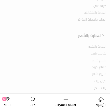
كريم عين
العناية بالشفايف
ادوات واجهزة البشرة
العناية بالشعر
العناية بالشعر
شامبو شعر
بلسم شعر
حمام كريم
سيرم شعر
بديل زيت
زيت شعر
كريم شعر
0
جل شعر
الرئيسية
أقسام المنتجات
بحث
السلة
مثبت شعر