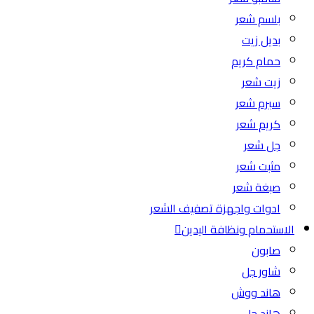
بلسم شعر
بديل زيت
حمام كريم
زيت شعر
سيرم شعر
كريم شعر
جل شعر
مثبت شعر
صبغة شعر
ادوات واجهزة تصفيف الشعر
الاستحمام ونظافة اليدين
صابون
شاور جل
هاند ووش
هاند جل