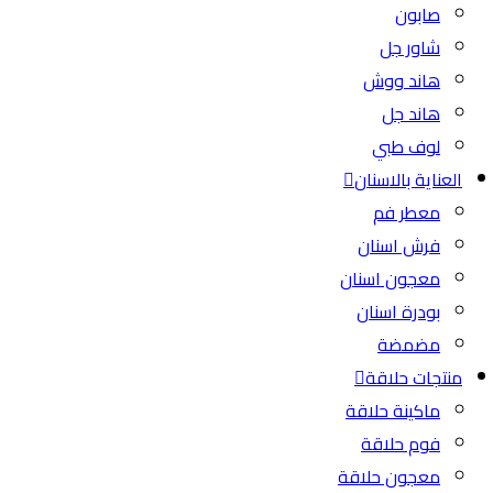
صابون
شاور جل
هاند ووش
هاند جل
لوف طبي
العناية بالاسنان
معطر فم
فرش اسنان
معجون اسنان
بودرة اسنان
مضمضة
منتجات حلاقة
ماكينة حلاقة
فوم حلاقة
معجون حلاقة