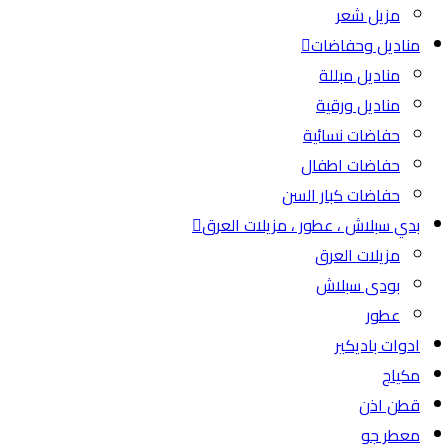
مزيل شعر
مناديل وحفاضات
مناديل مبللة
مناديل ورقية
حفاضات نسائية
حفاضات اطفال
حفاضات كبار السن
بدي سبلاش ، عطور ، مزيلات العرق
مزيلات العرق
بودى سبلاش
عطور
ادوات باديكير
مكياج
قطن اذن
معطر جو