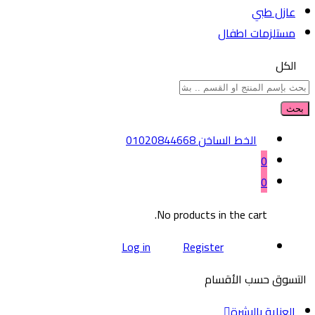
عازل طبي
مستلزمات اطفال
الكل
بحث
الخط الساخن
01020844668
0
0
No products in the cart.
Log in
Register
التسوق حسب الأقسام
العناية بالبشرة