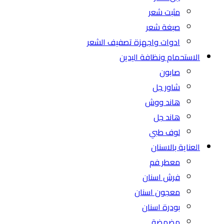
مثبت شعر
صبغة شعر
ادوات واجهزة تصفيف الشعر
الاستحمام ونظافة اليدين
صابون
شاور جل
هاند ووش
هاند جل
لوف طبي
العناية بالاسنان
معطر فم
فرش اسنان
معجون اسنان
بودرة اسنان
مضمضة