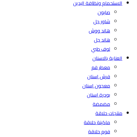
الاستحمام ونظافة اليدين
صابون
شاور جل
هاند ووش
هاند جل
لوف طبي
العناية بالاسنان
معطر فم
فرش اسنان
معجون اسنان
بودرة اسنان
مضمضة
منتجات حلاقة
ماكينة حلاقة
فوم حلاقة