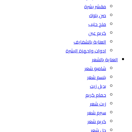
مقشر بشرة
صن بلوك
ملح حليب
كريم عين
العناية بالشفايف
ادوات واجهزة البشرة
العناية بالشعر
شامبو شعر
بلسم شعر
بديل زيت
حمام كريم
زيت شعر
سيرم شعر
كريم شعر
جل شعر