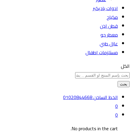
ادوات باديكير
مكياج
قطن اذن
معطر جو
عازل طبي
مستلزمات اطفال
الكل
بحث
الخط الساخن
01020844668
0
0
No products in the cart.