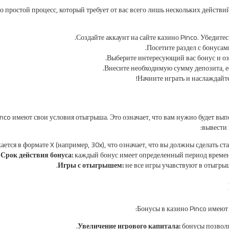
о простой процесс, который требует от вас всего лишь нескольких действ
Создайте аккаунт на сайте казино Pinco. Убедите
Посетите раздел с бонуса
Выберите интересующий вас бонус и оз
Внесите необходимую сумму депозита, ес
Начните играть и наслаждай
nco имеют свои условия отыгрыша. Это означает, что вам нужно будет вы
вывести
ется в формате X (например, 30x), что означает, что вы должны сделать с
Срок действия бонуса:
каждый бонус имеет определенный период времени
Игры с отыгрышем:
не все игры учавствуют в отыгрыш
Бонусы в казино Pinco имеют
Увеличение игрового капитала:
бонусы позвол