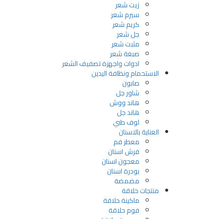
زيت شعر
سيرم شعر
كريم شعر
جل شعر
مثبت شعر
صبغة شعر
ادوات واجهزة تصفيف الشعر
الاستحمام ونظافة اليدين
صابون
شاور جل
هاند ووش
هاند جل
لوف طبي
العناية بالاسنان
معطر فم
فرش اسنان
معجون اسنان
بودرة اسنان
مضمضة
منتجات حلاقة
ماكينة حلاقة
فوم حلاقة