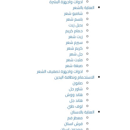
ادوات واجهزة البشرة
العناية بالشعر
شامبو شعر
بلسم شعر
بديل زيت
حمام كريم
زيت شعر
سيرم شعر
كريم شعر
جل شعر
مثبت شعر
صبغة شعر
ادوات واجهزة تصفيف الشعر
الاستحمام ونظافة اليدين
صابون
شاور جل
هاند ووش
هاند جل
لوف طبي
العناية بالاسنان
معطر فم
فرش اسنان
معجون اسنان