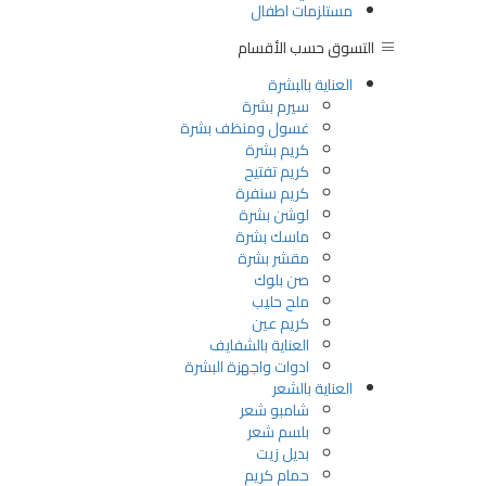
مستلزمات اطفال
التسوق حسب الأقسام
العناية بالبشرة
سيرم بشرة
غسول ومنظف بشرة
كريم بشرة
كريم تفتيح
كريم سنفرة
لوشن بشرة
ماسك بشرة
مقشر بشرة
صن بلوك
ملح حليب
كريم عين
العناية بالشفايف
ادوات واجهزة البشرة
العناية بالشعر
شامبو شعر
بلسم شعر
بديل زيت
حمام كريم