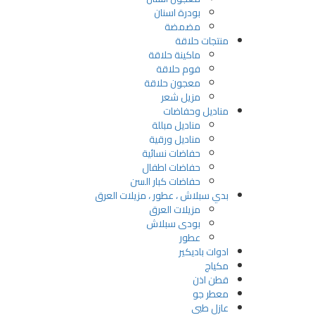
بودرة اسنان
مضمضة
منتجات حلاقة
ماكينة حلاقة
فوم حلاقة
معجون حلاقة
مزيل شعر
مناديل وحفاضات
مناديل مبللة
مناديل ورقية
حفاضات نسائية
حفاضات اطفال
حفاضات كبار السن
بدي سبلاش ، عطور ، مزيلات العرق
مزيلات العرق
بودى سبلاش
عطور
ادوات باديكير
مكياج
قطن اذن
معطر جو
عازل طبي