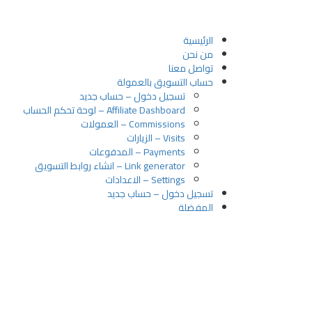
الرئيسية
من نحن
تواصل معنا
حساب التسويق بالعمولة
تسجيل دخول – حساب جديد
Affiliate Dashboard – لوحة تحكم الحساب
Commissions – العمولات
Visits – الزيارات
Payments – المدفوعات
Link generator – انشاء روابط التسويق
Settings – الاعدادات
تسجيل دخول – حساب جديد
المفضلة