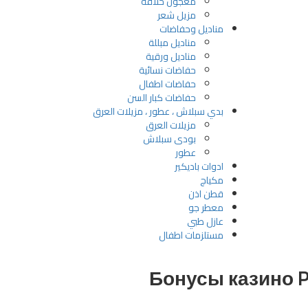
معجون حلاقة
مزيل شعر
مناديل وحفاضات
مناديل مبللة
مناديل ورقية
حفاضات نسائية
حفاضات اطفال
حفاضات كبار السن
بدي سبلاش ، عطور ، مزيلات العرق
مزيلات العرق
بودى سبلاش
عطور
ادوات باديكير
مكياج
قطن اذن
معطر جو
عازل طبي
مستلزمات اطفال
Бонусы казино P