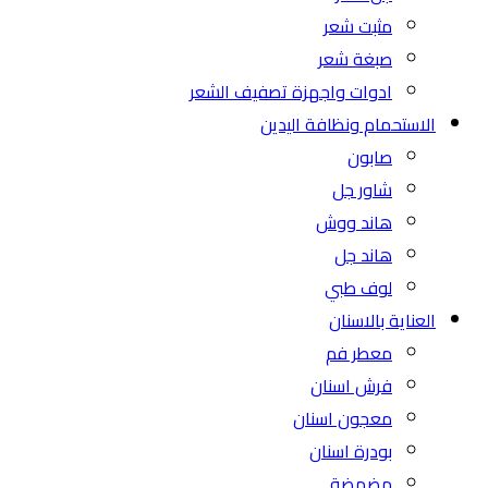
مثبت شعر
صبغة شعر
ادوات واجهزة تصفيف الشعر
الاستحمام ونظافة اليدين
صابون
شاور جل
هاند ووش
هاند جل
لوف طبي
العناية بالاسنان
معطر فم
فرش اسنان
معجون اسنان
بودرة اسنان
مضمضة