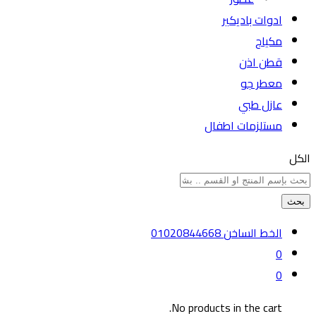
ادوات باديكير
مكياج
قطن اذن
معطر جو
عازل طبي
مستلزمات اطفال
الكل
بحث
الخط الساخن
01020844668
0
0
No products in the cart.