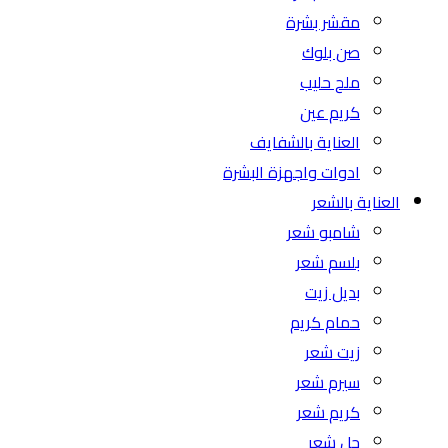
مقشر بشرة
صن بلوك
ملح حليب
كريم عين
العناية بالشفايف
ادوات واجهزة البشرة
العناية بالشعر
شامبو شعر
بلسم شعر
بديل زيت
حمام كريم
زيت شعر
سيرم شعر
كريم شعر
جل شعر