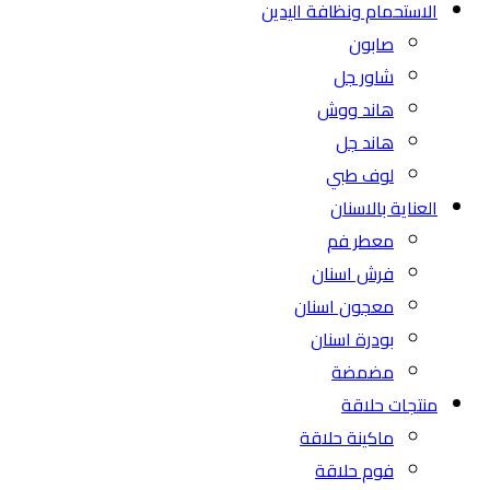
الاستحمام ونظافة اليدين
صابون
شاور جل
هاند ووش
هاند جل
لوف طبي
العناية بالاسنان
معطر فم
فرش اسنان
معجون اسنان
بودرة اسنان
مضمضة
منتجات حلاقة
ماكينة حلاقة
فوم حلاقة