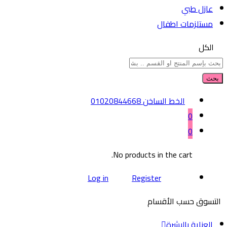
عازل طبي
مستلزمات اطفال
الكل
بحث
الخط الساخن
01020844668
0
0
No products in the cart.
Log in
Register
التسوق حسب الأقسام
العناية بالبشرة