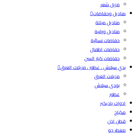
مزيل شعر
مناديل وحفاضات
مناديل مبللة
مناديل ورقية
حفاضات نسائية
حفاضات اطفال
حفاضات كبار السن
بدي سبلاش ، عطور ، مزيلات العرق
مزيلات العرق
بودى سبلاش
عطور
ادوات باديكير
مكياج
قطن اذن
معطر جو