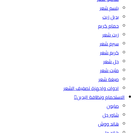
بلسم شعر
بديل زيت
حمام كريم
زيت شعر
سيرم شعر
كريم شعر
جل شعر
مثبت شعر
صبغة شعر
ادوات واجهزة تصفيف الشعر
الاستحمام ونظافة اليدين
صابون
شاور جل
هاند ووش
هاند جل