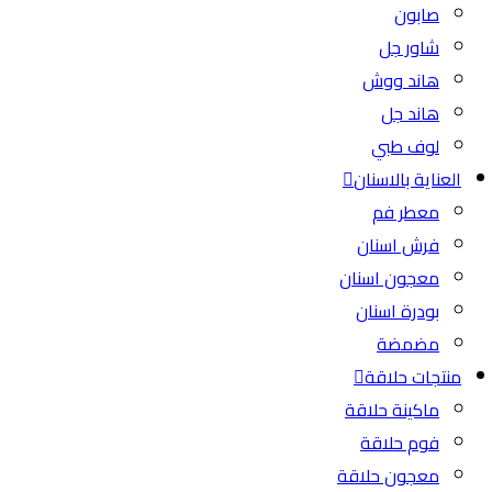
صابون
شاور جل
هاند ووش
هاند جل
لوف طبي
العناية بالاسنان
معطر فم
فرش اسنان
معجون اسنان
بودرة اسنان
مضمضة
منتجات حلاقة
ماكينة حلاقة
فوم حلاقة
معجون حلاقة