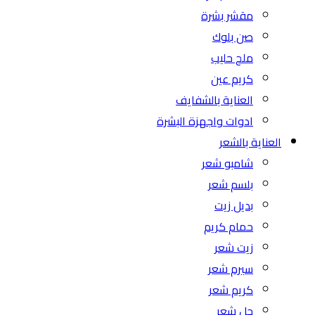
مقشر بشرة
صن بلوك
ملح حليب
كريم عين
العناية بالشفايف
ادوات واجهزة البشرة
العناية بالشعر
شامبو شعر
بلسم شعر
بديل زيت
حمام كريم
زيت شعر
سيرم شعر
كريم شعر
جل شعر