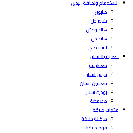
الاستحمام ونظافة اليدين
صابون
شاور جل
هاند ووش
هاند جل
لوف طبي
العناية بالاسنان
معطر فم
فرش اسنان
معجون اسنان
بودرة اسنان
مضمضة
منتجات حلاقة
ماكينة حلاقة
فوم حلاقة