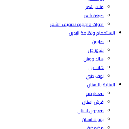
مثبت شعر
صبغة شعر
ادوات واجهزة تصفيف الشعر
الاستحمام ونظافة اليدين
صابون
شاور جل
هاند ووش
هاند جل
لوف طبي
العناية بالاسنان
معطر فم
فرش اسنان
معجون اسنان
بودرة اسنان
مضمضة