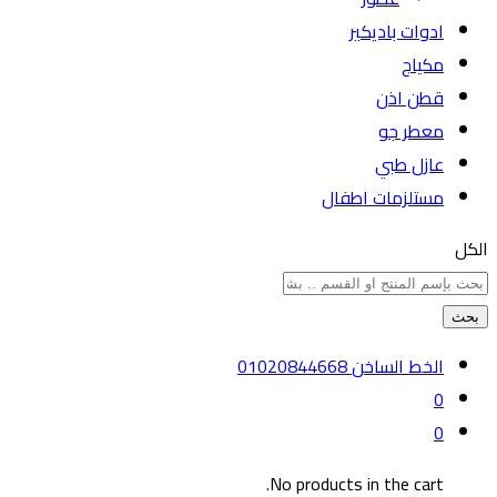
ادوات باديكير
مكياج
قطن اذن
معطر جو
عازل طبي
مستلزمات اطفال
الكل
بحث
الخط الساخن
01020844668
0
0
No products in the cart.