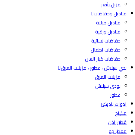
مزيل شعر
مناديل وحفاضات
مناديل مبللة
مناديل ورقية
حفاضات نسائية
حفاضات اطفال
حفاضات كبار السن
بدي سبلاش ، عطور ، مزيلات العرق
مزيلات العرق
بودى سبلاش
عطور
ادوات باديكير
مكياج
قطن اذن
معطر جو