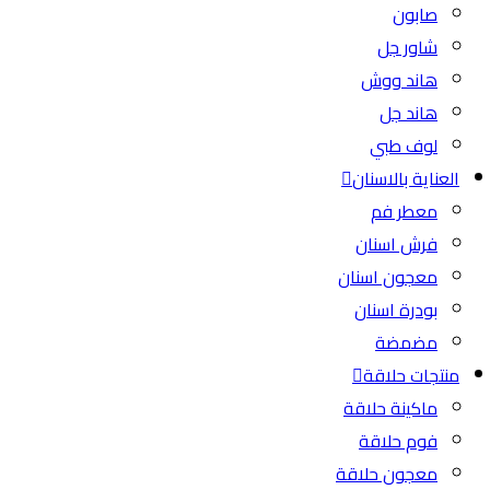
صابون
شاور جل
هاند ووش
هاند جل
لوف طبي
العناية بالاسنان
معطر فم
فرش اسنان
معجون اسنان
بودرة اسنان
مضمضة
منتجات حلاقة
ماكينة حلاقة
فوم حلاقة
معجون حلاقة