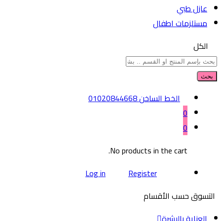
عازل طبي
مستلزمات اطفال
الكل
بحث
الخط الساخن
01020844668
0
0
No products in the cart.
Log in
Register
التسوق حسب الأقسام
العناية بالبشرة