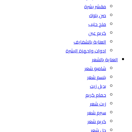
مقشر بشرة
صن بلوك
ملح حليب
كريم عين
العناية بالشفايف
ادوات واجهزة البشرة
العناية بالشعر
شامبو شعر
بلسم شعر
بديل زيت
حمام كريم
زيت شعر
سيرم شعر
كريم شعر
جل شعر