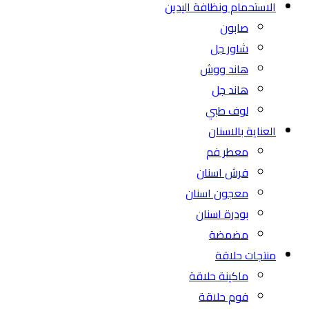
الاستحمام ونظافة اليدين
صابون
شاور جل
هاند ووش
هاند جل
لوف طبي
العناية بالاسنان
معطر فم
فرش اسنان
معجون اسنان
بودرة اسنان
مضمضة
منتجات حلاقة
ماكينة حلاقة
فوم حلاقة