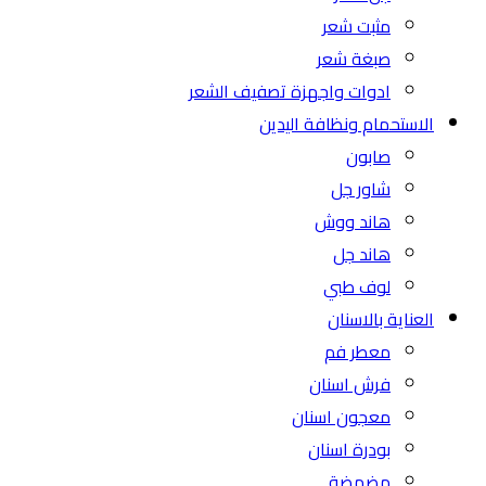
مثبت شعر
صبغة شعر
ادوات واجهزة تصفيف الشعر
الاستحمام ونظافة اليدين
صابون
شاور جل
هاند ووش
هاند جل
لوف طبي
العناية بالاسنان
معطر فم
فرش اسنان
معجون اسنان
بودرة اسنان
مضمضة