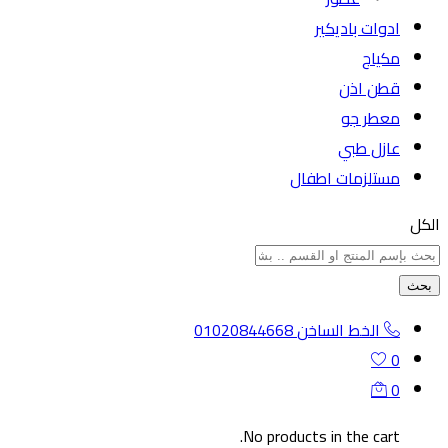
ادوات باديكير
مكياج
قطن اذن
معطر جو
عازل طبي
مستلزمات اطفال
الكل
بحث
الخط الساخن
01020844668
0
0
No products in the cart.