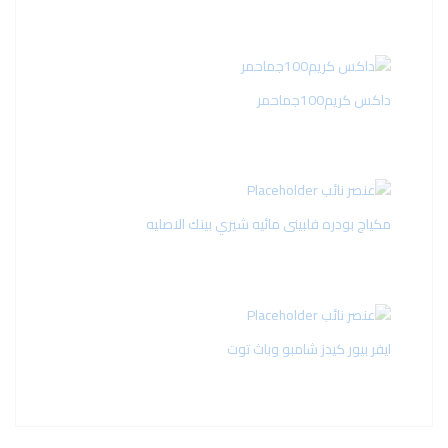
داكس كريم100جماحمر
مكياج بودره فلبينى مائيه شيري بينك الاصليه
ايفر بيور كيدز شامبو وباث توت