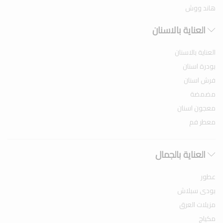
هاند ووش
العناية بالاسنان
العناية بالاسنان
بودرة اسنان
فرش اسنان
مضمضة
معجون اسنان
معطر فم
العناية بالجمال
عطور
بودى سبلاش
مزيلات العرق
مكياج