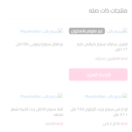
منتجات ذات صله
غير متوفر بالمخزون
ايفرى ستراند سيرم كرياتين كبير
بردهان سيرم/زيتونى 100مل
177مل
Brand:
ايفرى ستراند
قراءة المزيد
او ار اس سيرم بزيت الزيتون 150 مل
املا سيرم 50مل زيت الحيه/شعر
+ 37 مل
مجعد
Brand:
او ار اس
Brand:
املا