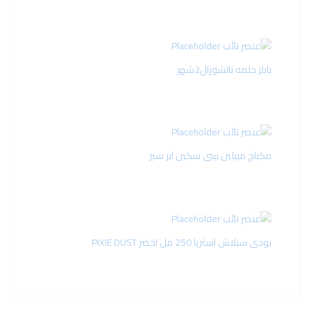
بابلز حلمه ناتشورال2شهر
مكياج ميبلين بيبى سكين اير سير
بودى سبلاش استريا 250 مل اخضر PIXIE DUST