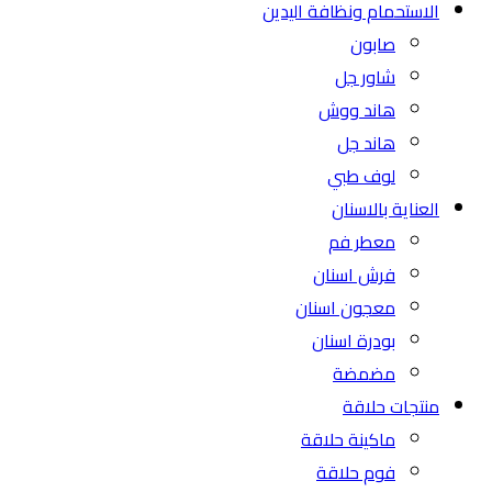
الاستحمام ونظافة اليدين
صابون
شاور جل
هاند ووش
هاند جل
لوف طبي
العناية بالاسنان
معطر فم
فرش اسنان
معجون اسنان
بودرة اسنان
مضمضة
منتجات حلاقة
ماكينة حلاقة
فوم حلاقة