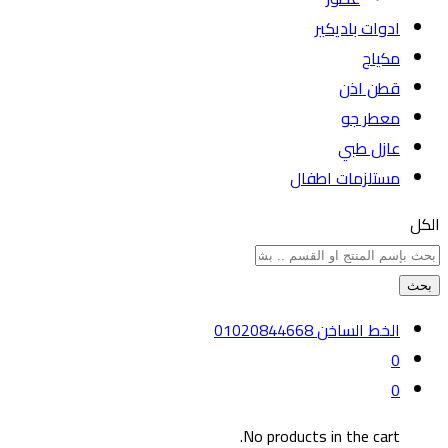
ادوات باديكير
مكياج
قطن اذن
معطر جو
عازل طبي
مستلزمات اطفال
الكل
بحث
الخط الساخن
01020844668
0
0
No products in the cart.