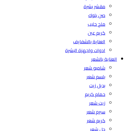
مقشر بشرة
صن بلوك
ملح حليب
كريم عين
العناية بالشفايف
ادوات واجهزة البشرة
العناية بالشعر
شامبو شعر
بلسم شعر
بديل زيت
حمام كريم
زيت شعر
سيرم شعر
كريم شعر
جل شعر