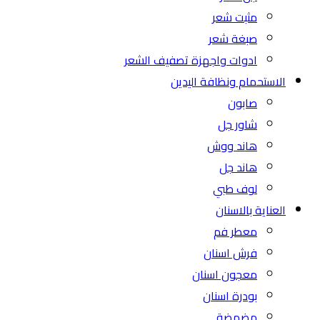
مثبت شعر
صبغة شعر
ادوات واجهزة تصفيف الشعر
الاستحمام ونظافة اليدين
صابون
شاور جل
هاند ووش
هاند جل
لوف طبي
العناية بالاسنان
معطر فم
فرش اسنان
معجون اسنان
بودرة اسنان
مضمضة