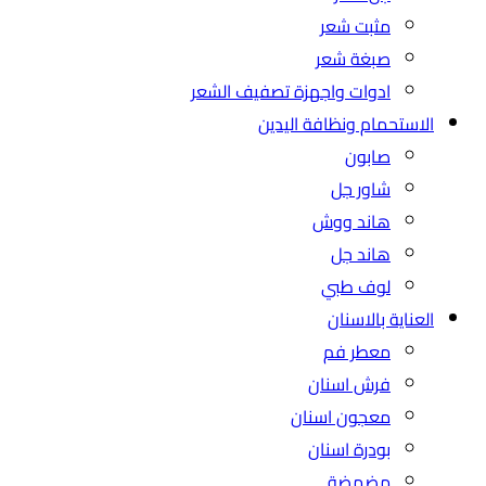
مثبت شعر
صبغة شعر
ادوات واجهزة تصفيف الشعر
الاستحمام ونظافة اليدين
صابون
شاور جل
هاند ووش
هاند جل
لوف طبي
العناية بالاسنان
معطر فم
فرش اسنان
معجون اسنان
بودرة اسنان
مضمضة