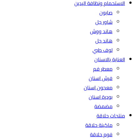
الاستحمام ونظافة اليدين
صابون
شاور جل
هاند ووش
هاند جل
لوف طبي
العناية بالاسنان
معطر فم
فرش اسنان
معجون اسنان
بودرة اسنان
مضمضة
منتجات حلاقة
ماكينة حلاقة
فوم حلاقة