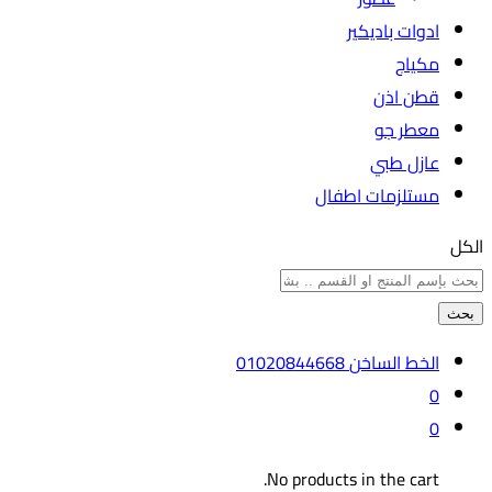
ادوات باديكير
مكياج
قطن اذن
معطر جو
عازل طبي
مستلزمات اطفال
الكل
بحث
الخط الساخن
01020844668
0
0
No products in the cart.