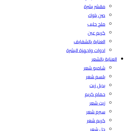
مقشر بشرة
صن بلوك
ملح حليب
كريم عين
العناية بالشفايف
ادوات واجهزة البشرة
العناية بالشعر
شامبو شعر
بلسم شعر
بديل زيت
حمام كريم
زيت شعر
سيرم شعر
كريم شعر
جل شعر