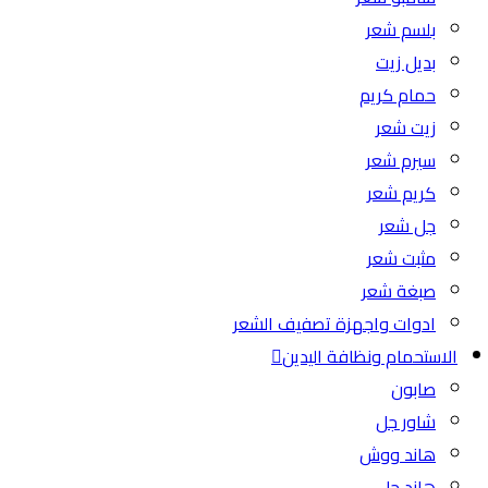
بلسم شعر
بديل زيت
حمام كريم
زيت شعر
سيرم شعر
كريم شعر
جل شعر
مثبت شعر
صبغة شعر
ادوات واجهزة تصفيف الشعر
الاستحمام ونظافة اليدين
صابون
شاور جل
هاند ووش
هاند جل