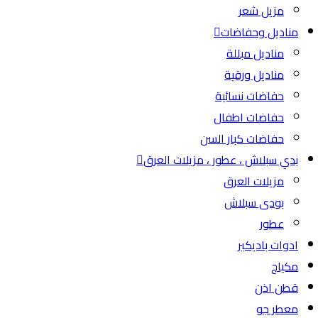
مزيل شعر
مناديل وحفاضات
مناديل مبللة
مناديل ورقية
حفاضات نسائية
حفاضات اطفال
حفاضات كبار السن
بدي سبلاش ، عطور ، مزيلات العرق
مزيلات العرق
بودى سبلاش
عطور
ادوات باديكير
مكياج
قطن اذن
معطر جو