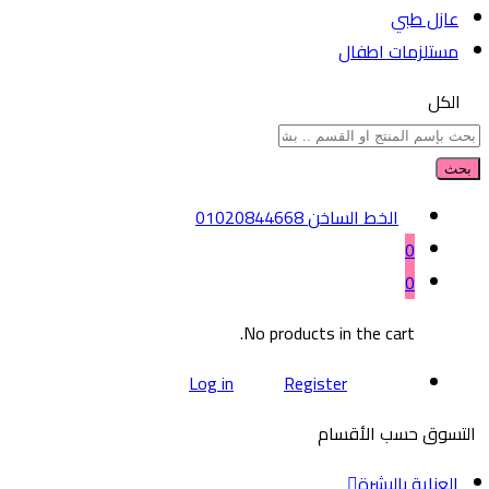
عازل طبي
مستلزمات اطفال
الكل
بحث
الخط الساخن
01020844668
0
0
No products in the cart.
Log in
Register
التسوق حسب الأقسام
العناية بالبشرة