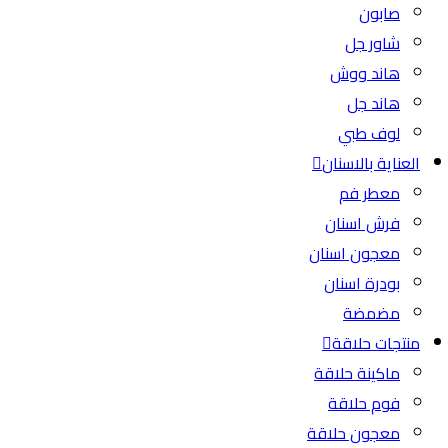
صابون
شاور جل
هاند ووش
هاند جل
لوف طبي
العناية بالاسنان
معطر فم
فرش اسنان
معجون اسنان
بودرة اسنان
مضمضة
منتجات حلاقة
ماكينة حلاقة
فوم حلاقة
معجون حلاقة