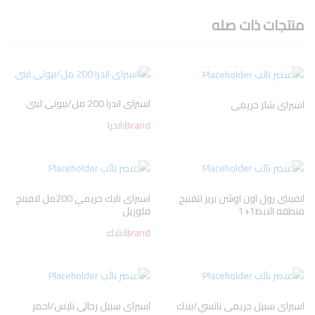
منتجات ذات صله
اسبراى اندرا 200 مل/بيوتى لبنى
اسبراى شلز حريمى
Brand:
اندرا
انفينتى رول اون اوشن بريز لتفتيح
اسبراى نايك حريمي 200مل لافينج
منطقه الابط1+1
فلوريل
Brand:
نايك
اسبراى سبيل حريمى نانسي/بينك
اسبراى سبيل رجالى نايس/احمر