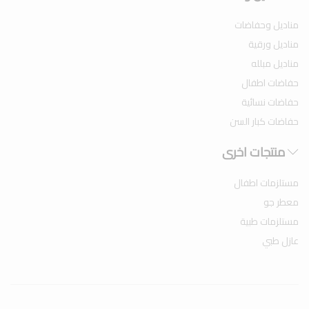
مناديل وحفاضات
مناديل ورقية
مناديل مبلله
حفاضات اطفال
حفاضات نسائية
حفاضات كبار السن
منتجات اخرى
مستلزمات اطفال
معطر جو
مستلزمات طبية
عازل طبي