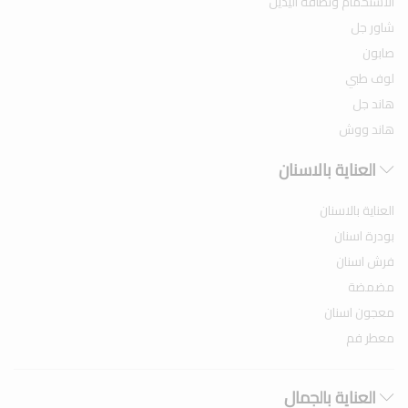
الاستحمام ونظافة اليدين
شاور جل
صابون
لوف طبي
هاند جل
هاند ووش
العناية بالاسنان
العناية بالاسنان
بودرة اسنان
فرش اسنان
مضمضة
معجون اسنان
معطر فم
العناية بالجمال