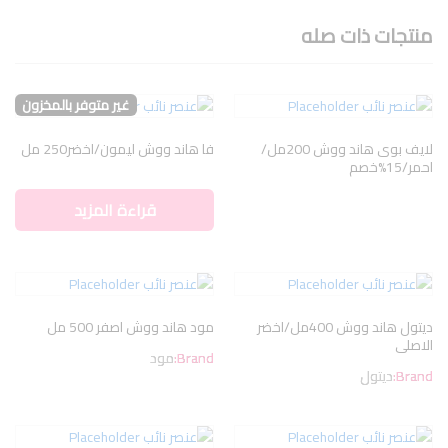
منتجات ذات صله
غير متوفر بالمخزون
لايف بوى هاند ووش 200مل/
فا هاند ووش ليمون/اخضر250 مل
احمر/15%خصم
قراءة المزيد
ديتول هاند ووش 400مل/اخضر
مود هاند ووش اصفر 500 مل
الاصلى
Brand:
مود
Brand:
ديتول