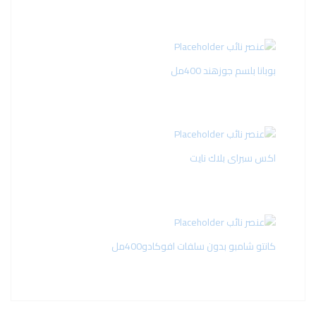
بوبانا بلسم جوزهند 400مل
اكس سبراى بلاك نايت
كانتو شامبو بدون سلفات افوكادو400مل