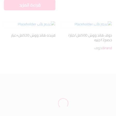
قراءة المزيد
دوف هاند ووش 500مل/خيار/
فريده هاند ووش 520مل+غيار
خصم12جنيه
Brand:
دوف