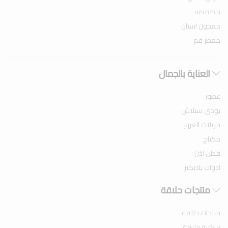
مضمضة
معجون اسنان
معطر فم
العناية بالجمال
عطور
بودى سبلاش
مزيلات العرق
مكياج
قطن اذن
ادوات باديكير
منتجات حلاقة
منتجات حلاقة
ماكينة حلاقة