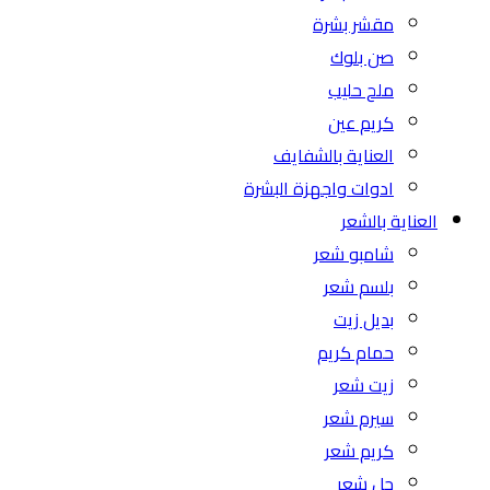
مقشر بشرة
صن بلوك
ملح حليب
كريم عين
العناية بالشفايف
ادوات واجهزة البشرة
العناية بالشعر
شامبو شعر
بلسم شعر
بديل زيت
حمام كريم
زيت شعر
سيرم شعر
كريم شعر
جل شعر