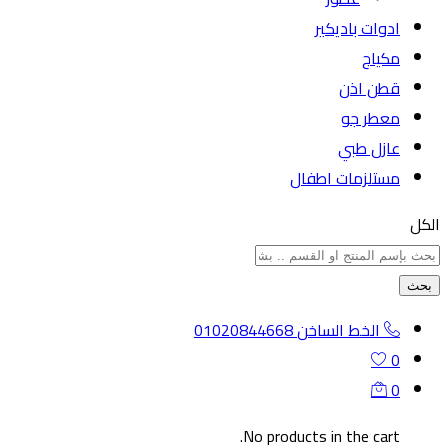
ادوات باديكير
مكياج
قطن اذن
معطر جو
عازل طبي
مستلزمات اطفال
الكل
بحث
الخط الساخن
01020844668
0
0
No products in the cart.