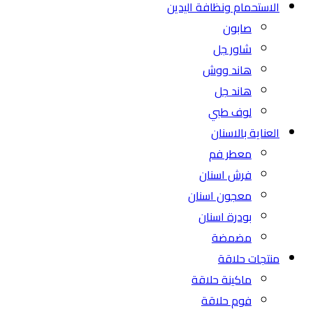
الاستحمام ونظافة اليدين
صابون
شاور جل
هاند ووش
هاند جل
لوف طبي
العناية بالاسنان
معطر فم
فرش اسنان
معجون اسنان
بودرة اسنان
مضمضة
منتجات حلاقة
ماكينة حلاقة
فوم حلاقة