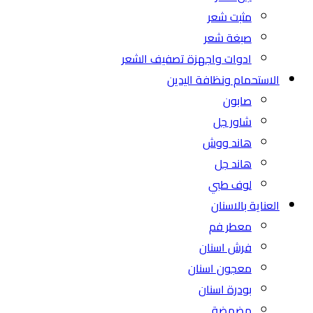
مثبت شعر
صبغة شعر
ادوات واجهزة تصفيف الشعر
الاستحمام ونظافة اليدين
صابون
شاور جل
هاند ووش
هاند جل
لوف طبي
العناية بالاسنان
معطر فم
فرش اسنان
معجون اسنان
بودرة اسنان
مضمضة