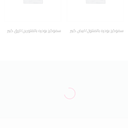
سموكرز بودره بالمنتول/ابيض كبير
سموكرز بودره بالفلورين/ازرق كبير