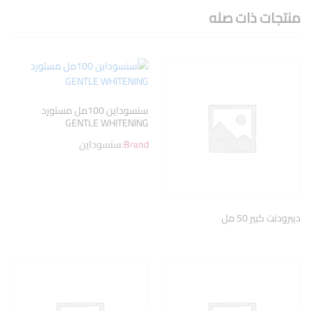
منتجات ذات صله
سنسوداين 100مل مستورد
GENTLE WHITENING
Brand:
سنسوداين
ديبرودنت كبير 50 مل