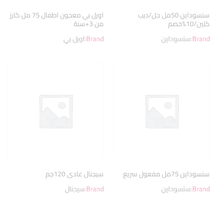
سنسوداين 50مل جل/ديب
اورل بي معجون اطفال 75 مل كارز
كلين/10%خصم
من 3+سنة
Brand:
سنسوداين
Brand:
اورل بي
سنسوداين 75مل مفعول سريع
سيجنال عادى 120جم
Brand:
سنسوداين
Brand:
سيجنال