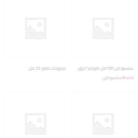
سنسوداين 100مل فلورايد/ازرق
ديبرودنت صغير 25 مل
Brand:
سنسوداين