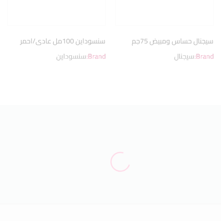
سيجنال حساس ومبيض 75جم
سنسوداين 100مل عادى/احمر
Brand:
سيجنال
Brand:
سنسوداين