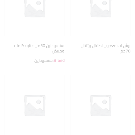
برش اب معجون اطفال برتقال
سنسوداين 50مل عنايه كامله
70جم
ومبيض
Brand:
سنسوداين