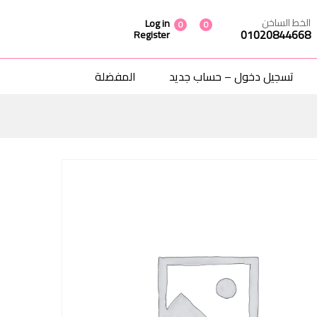
إضافة إلى السلة
الخط الساخن
Log in
0
0
01020844668
Register
تسجيل دخول – حساب جديد
المفضلة