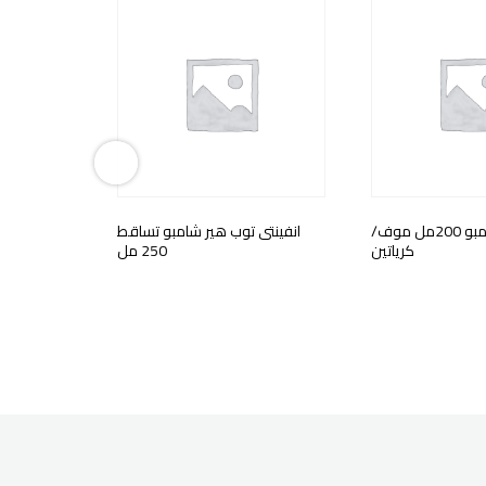
الفيف شامبو 200مل موف/
انفينتى توب هير شامبو تساقط
الفيف شامبو 400مل اب
كرياتين
250 مل
Brand:
لوريا