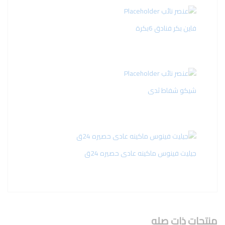
فاين بكر فنادق 6بكرة
شيكو شفاط ثدى
جيليت فينوس ماكينه عادى حصيره 24ق
منتجات ذات صله