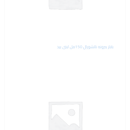
بابلز ببرونه ناتشورال 150مل لبنى بيد