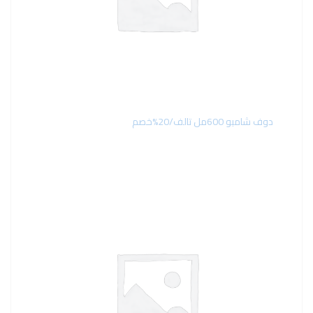
دوف شامبو 600مل تالف/20%خصم