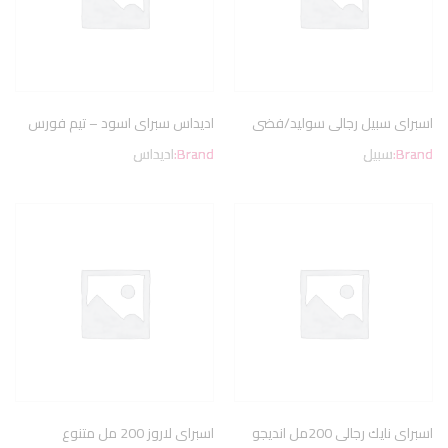
اسبراى سبيل رجالى سوليد/فضى
اديداس سبراى اسود – تيم فورس
Brand:
سبيل
Brand:
اديداس
اسبراى نايك رجالى 200مل انديجو
اسبراى لاروز 200 مل متنوع