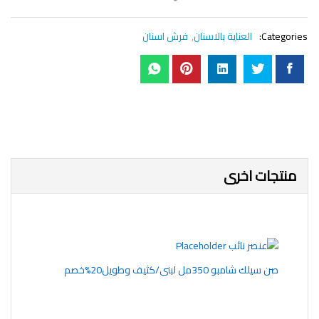
Categories:
العناية بالاسنان
,
فرش اسنان
منتجات اخرى
صن سيلك شامبو 350مل لبنى/كثيف وطويل20%خصم