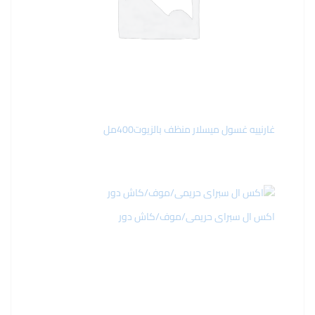
غارنييه غسول ميسلار منظف بالزيوت400مل
اكس ال سبراى حريمى/موف/كاش دور