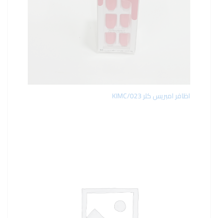
اظافر امبريس كلر KIMC/023