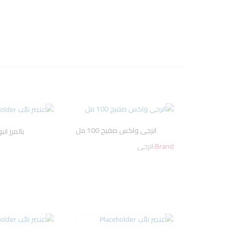
انرجى واكس صفيح 100 مل
بالمرز انبو
Brand:
انرجى