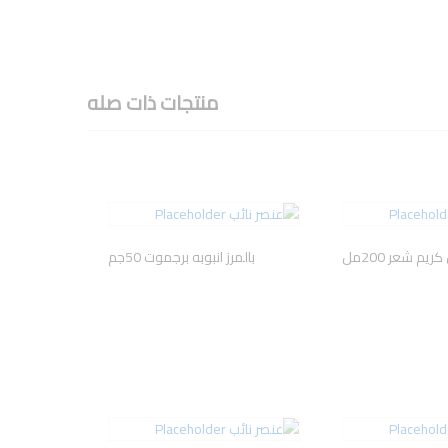
منتجات ذات صله
ريم شعر 200مل
بالمرز انبوبه برجموت 50جم