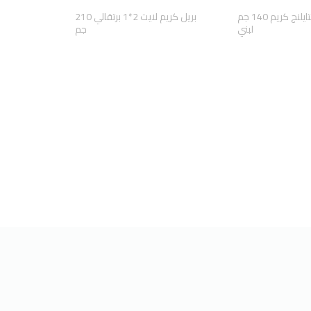
بريل كريم ستايلنج كريم 140 جم
بريل كريم لايت 2*1 برتقالي 210
لبني
جم