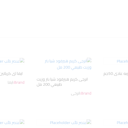
به عادى 50جم
ايفا اى كرياتين ك
انرجى كريم هيرفود شيا بتر وزيت
Brand:
ايفا
طبيعي 200 مل
Brand:
انرجى