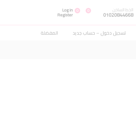
إضافة إلى السلة
الخط الساخن
Log in
0
0
01020844668
Register
تسجيل دخول – حساب جديد
المفضلة