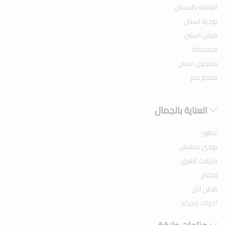
العناية بالاسنان
بودرة اسنان
فرش اسنان
مضمضة
معجون اسنان
معطر فم
العناية بالجمال
عطور
بودى سبلاش
مزيلات العرق
مكياج
قطن اذن
ادوات باديكير