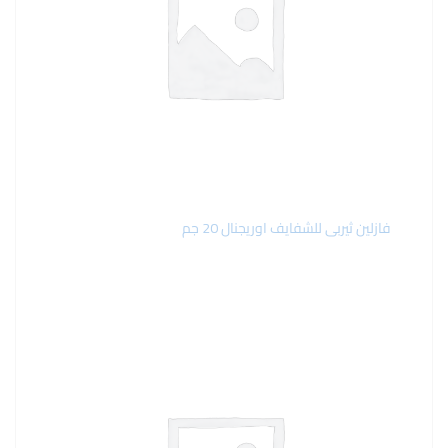
فازلين ثيربى للشفايف اوريجنال 20 جم