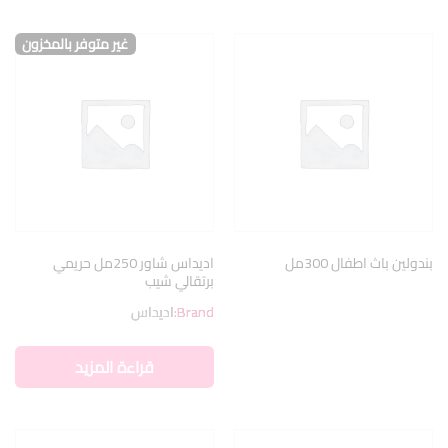
غير متوفر بالمخزون
بندولين باث اطفال 300مل
اديداس شاور 250مل حريمي
برتقالي شيب
Brand:
اديداس
قراءة المزيد