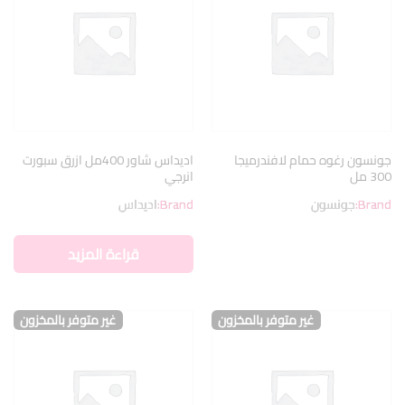
جونسون رغوه حمام لافندرميجا
اديداس شاور 400مل ازرق سبورت
300 مل
انرجي
Brand:
جونسون
Brand:
اديداس
قراءة المزيد
غير متوفر بالمخزون
غير متوفر بالمخزون