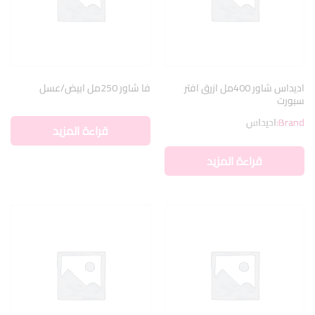
اديداس شاور 400مل ازرق افتر
فا شاور 250مل ابيض/عسل
سبورت
Brand:
اديداس
قراءة المزيد
قراءة المزيد