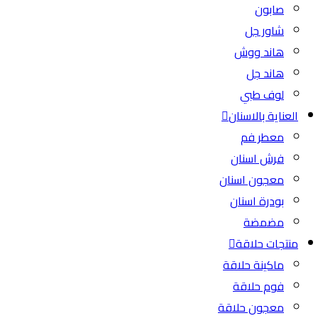
صابون
شاور جل
هاند ووش
هاند جل
لوف طبي
العناية بالاسنان
معطر فم
فرش اسنان
معجون اسنان
بودرة اسنان
مضمضة
منتجات حلاقة
ماكينة حلاقة
فوم حلاقة
معجون حلاقة