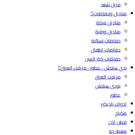
مزيل شعر
مناديل وحفاضات
مناديل مبللة
مناديل ورقية
حفاضات نسائية
حفاضات اطفال
حفاضات كبار السن
بدي سبلاش ، عطور ، مزيلات العرق
مزيلات العرق
بودى سبلاش
عطور
ادوات باديكير
مكياج
قطن اذن
معطر جو