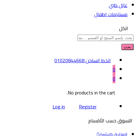
عازل طبي
مستلزمات اطفال
الكل
بحث
الخط الساخن
01020844668
0
0
No products in the cart.
Log in
Register
التسوق حسب الأقسام
العناية بالبشرة