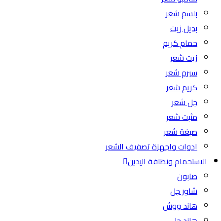
بلسم شعر
بديل زيت
حمام كريم
زيت شعر
سيرم شعر
كريم شعر
جل شعر
مثبت شعر
صبغة شعر
ادوات واجهزة تصفيف الشعر
الاستحمام ونظافة اليدين
صابون
شاور جل
هاند ووش
هاند جل