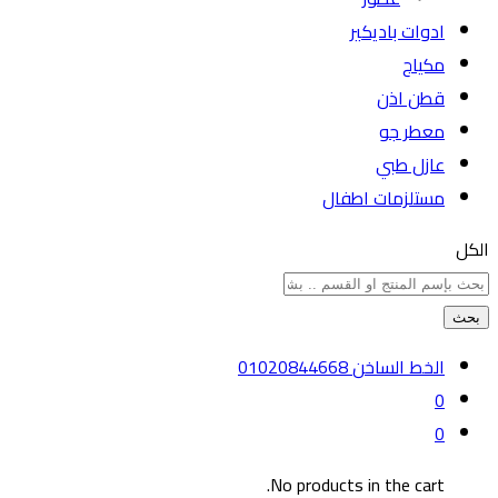
ادوات باديكير
مكياج
قطن اذن
معطر جو
عازل طبي
مستلزمات اطفال
الكل
بحث
الخط الساخن
01020844668
0
0
No products in the cart.