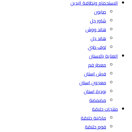
الاستحمام ونظافة اليدين
صابون
شاور جل
هاند ووش
هاند جل
لوف طبي
العناية بالاسنان
معطر فم
فرش اسنان
معجون اسنان
بودرة اسنان
مضمضة
منتجات حلاقة
ماكينة حلاقة
فوم حلاقة