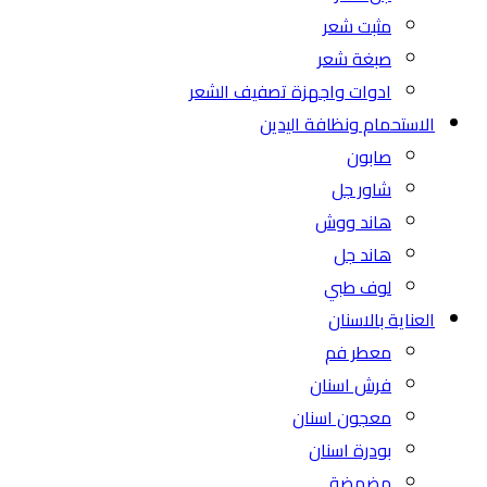
مثبت شعر
صبغة شعر
ادوات واجهزة تصفيف الشعر
الاستحمام ونظافة اليدين
صابون
شاور جل
هاند ووش
هاند جل
لوف طبي
العناية بالاسنان
معطر فم
فرش اسنان
معجون اسنان
بودرة اسنان
مضمضة