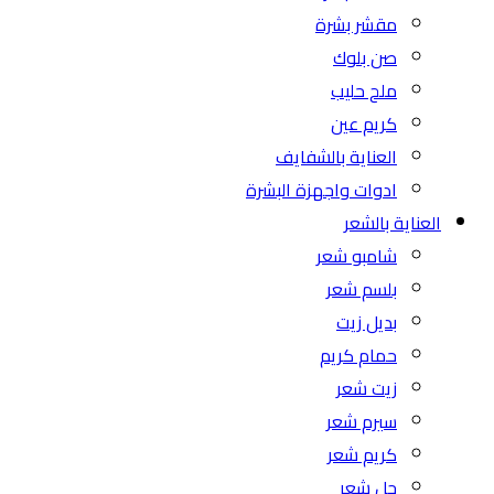
مقشر بشرة
صن بلوك
ملح حليب
كريم عين
العناية بالشفايف
ادوات واجهزة البشرة
العناية بالشعر
شامبو شعر
بلسم شعر
بديل زيت
حمام كريم
زيت شعر
سيرم شعر
كريم شعر
جل شعر