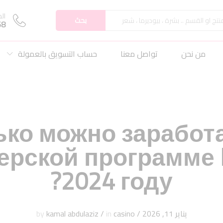
ال
بحث
68
من نحن
تواصل معنا
حساب التسويق بالعمولة
ко можно заработ
ерской программе P
2024 году?
يناير 11, 2026
/
by
casino
in
/
kamal abdulaziz