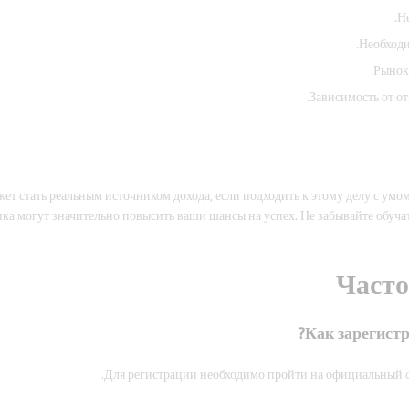
Не
Необходи
Рынок 
Зависимость от о
жет стать реальным источником дохода, если подходить к этому делу с ум
ка могут значительно повысить ваши шансы на успех. Не забывайте обучат
Часто
Для регистрации необходимо пройти на официальный са