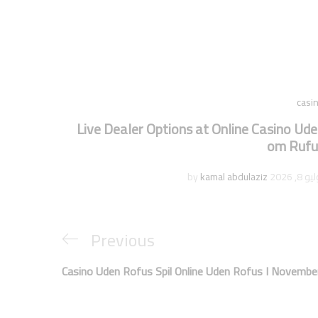
casi
Live Dealer Options at Online Casino Ud
om Rufu
و 8, 2026
by
kamal abdulaziz
Previous
Casino Uden Rofus Spil Online Uden Rofus I Novemb