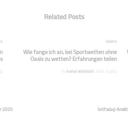
Related Posts
no
casino
en
Wie fange ich an, bei Sportwetten ohne
s
Oasis zu wetten? Erfahrungen teilen
يوليو 6, 2026
by
kamal abdulaziz
يولي
er 2025
İstifadəçi Anali