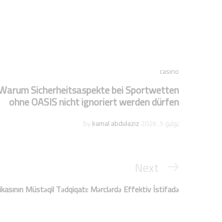
casino
Warum Sicherheitsaspekte bei Sportwetten
ohne OASIS nicht ignoriert werden dürfen
يوليو 5, 2026
by
kamal abdulaziz
Next
tikasının Müstəqil Tədqiqatı: Mərclərdə Effektiv İstifadə