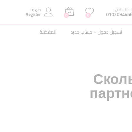
خط الساخن
Log in
010208446
Register
0
0
تسجيل دخول – حساب جديد
المفضلة
Сколь
партн