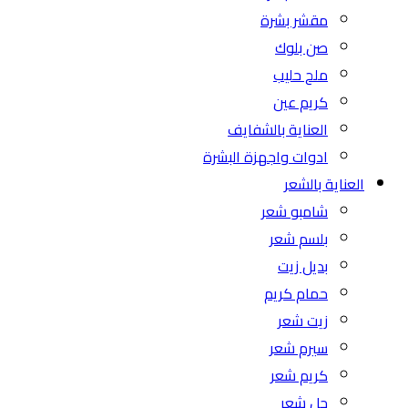
مقشر بشرة
صن بلوك
ملح حليب
كريم عين
العناية بالشفايف
ادوات واجهزة البشرة
العناية بالشعر
شامبو شعر
بلسم شعر
بديل زيت
حمام كريم
زيت شعر
سيرم شعر
كريم شعر
جل شعر