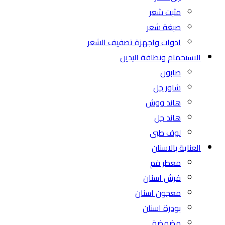
مثبت شعر
صبغة شعر
ادوات واجهزة تصفيف الشعر
الاستحمام ونظافة اليدين
صابون
شاور جل
هاند ووش
هاند جل
لوف طبي
العناية بالاسنان
معطر فم
فرش اسنان
معجون اسنان
بودرة اسنان
مضمضة