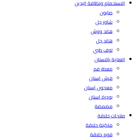
الاستحمام ونظافة اليدين
صابون
شاور جل
هاند ووش
هاند جل
لوف طبي
العناية بالاسنان
معطر فم
فرش اسنان
معجون اسنان
بودرة اسنان
مضمضة
منتجات حلاقة
ماكينة حلاقة
فوم حلاقة