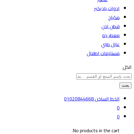
ادوات باديكير
مكياج
قطن اذن
معطر جو
عازل طبي
مستلزمات اطفال
الكل
بحث
الخط الساخن
01020844668
0
0
No products in the cart.