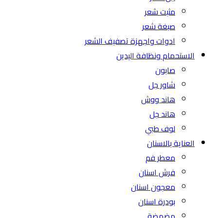
مثبت شعر
صبغة شعر
ادوات واجهزة تصفيف الشعر
الاستحمام ونظافة اليدين
صابون
شاور جل
هاند ووش
هاند جل
لوف طبي
العناية بالاسنان
معطر فم
فرش اسنان
معجون اسنان
بودرة اسنان
مضمضة