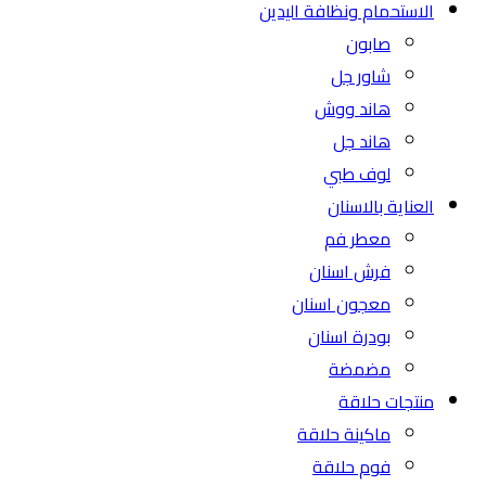
الاستحمام ونظافة اليدين
صابون
شاور جل
هاند ووش
هاند جل
لوف طبي
العناية بالاسنان
معطر فم
فرش اسنان
معجون اسنان
بودرة اسنان
مضمضة
منتجات حلاقة
ماكينة حلاقة
فوم حلاقة