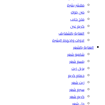
مقشر بشرة
صن بلوك
ملح حليب
كريم عين
العناية بالشفايف
ادوات واجهزة البشرة
العناية بالشعر
شامبو شعر
بلسم شعر
بديل زيت
حمام كريم
زيت شعر
سيرم شعر
كريم شعر
جل شعر