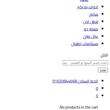
ادوات باديكير
مكياج
قطن اذن
معطر جو
عازل طبي
مستلزمات اطفال
الكل
بحث
الخط الساخن
01020844668
0
0
No products in the cart.