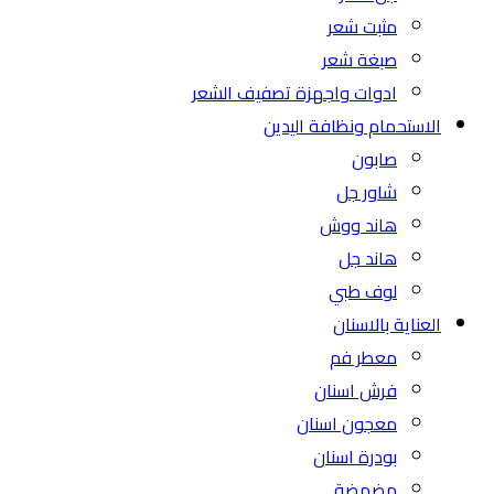
مثبت شعر
صبغة شعر
ادوات واجهزة تصفيف الشعر
الاستحمام ونظافة اليدين
صابون
شاور جل
هاند ووش
هاند جل
لوف طبي
العناية بالاسنان
معطر فم
فرش اسنان
معجون اسنان
بودرة اسنان
مضمضة