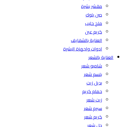
مقشر بشرة
صن بلوك
ملح حليب
كريم عين
العناية بالشفايف
ادوات واجهزة البشرة
العناية بالشعر
شامبو شعر
بلسم شعر
بديل زيت
حمام كريم
زيت شعر
سيرم شعر
كريم شعر
جل شعر