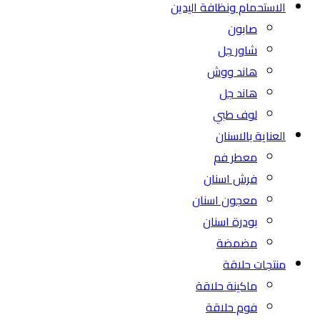
الاستحمام ونظافة اليدين
صابون
شاور جل
هاند ووش
هاند جل
لوف طبي
العناية بالاسنان
معطر فم
فرش اسنان
معجون اسنان
بودرة اسنان
مضمضة
منتجات حلاقة
ماكينة حلاقة
فوم حلاقة