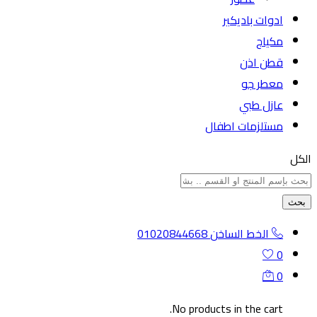
ادوات باديكير
مكياج
قطن اذن
معطر جو
عازل طبي
مستلزمات اطفال
الكل
بحث
الخط الساخن
01020844668
0
0
No products in the cart.