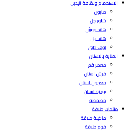
الاستحمام ونظافة اليدين
صابون
شاور جل
هاند ووش
هاند جل
لوف طبي
العناية بالاسنان
معطر فم
فرش اسنان
معجون اسنان
بودرة اسنان
مضمضة
منتجات حلاقة
ماكينة حلاقة
فوم حلاقة