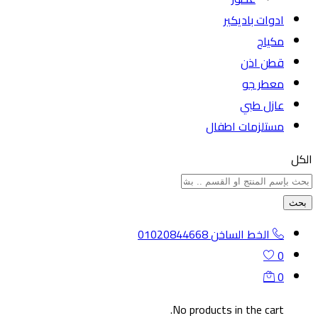
ادوات باديكير
مكياج
قطن اذن
معطر جو
عازل طبي
مستلزمات اطفال
الكل
بحث
الخط الساخن
01020844668
0
0
No products in the cart.