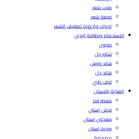
مثبت شعر
صبغة شعر
ادوات واجهزة تصفيف الشعر
الاستحمام ونظافة اليدين
صابون
شاور جل
هاند ووش
هاند جل
لوف طبي
العناية بالاسنان
معطر فم
فرش اسنان
معجون اسنان
بودرة اسنان
مضمضة