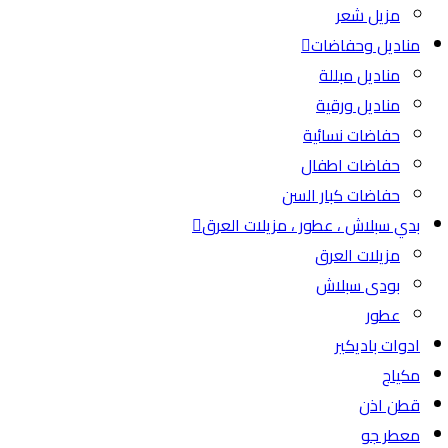
مزيل شعر
مناديل وحفاضات
مناديل مبللة
مناديل ورقية
حفاضات نسائية
حفاضات اطفال
حفاضات كبار السن
بدي سبلاش ، عطور ، مزيلات العرق
مزيلات العرق
بودى سبلاش
عطور
ادوات باديكير
مكياج
قطن اذن
معطر جو