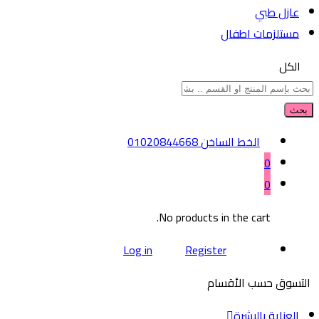
عازل طبي
مستلزمات اطفال
الكل
بحث
الخط الساخن
01020844668
0
0
No products in the cart.
Log in
Register
التسوق حسب الأقسام
العناية بالبشرة