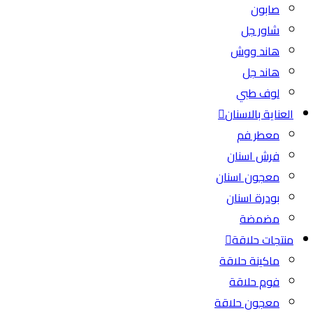
صابون
شاور جل
هاند ووش
هاند جل
لوف طبي
العناية بالاسنان
معطر فم
فرش اسنان
معجون اسنان
بودرة اسنان
مضمضة
منتجات حلاقة
ماكينة حلاقة
فوم حلاقة
معجون حلاقة