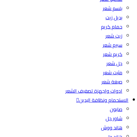
بلسم شعر
بديل زيت
حمام كريم
زيت شعر
سيرم شعر
كريم شعر
جل شعر
مثبت شعر
صبغة شعر
ادوات واجهزة تصفيف الشعر
الاستحمام ونظافة اليدين
صابون
شاور جل
هاند ووش
هاند جل