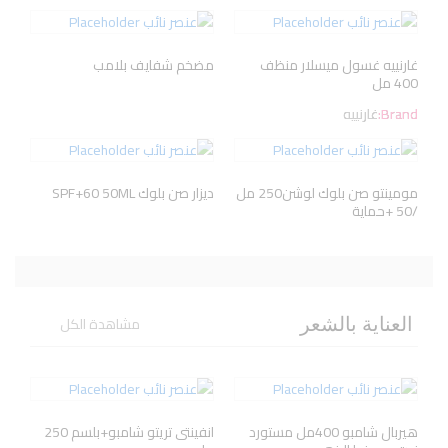
غارنييه غسول ميسلار منظف
مضخم شفايف بلامب
400 مل
Brand:
غارنييه
مومينتو صن بلوك لوشن250 مل
ديزار صن بلوك SPF+60 50ML
/50 +حماية
مشاهدة الكل
العناية بالشعر
هيربال شامبو 400مل مستورد
انفينتى تريتو شامبو+بلسم 250