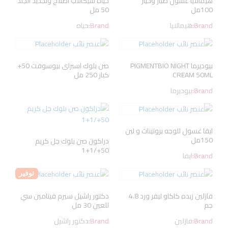
هيمالايا غسول صبار وخيار
حياه سيكالاب اصلاح وتجديد الجلد
100مل
50 مل
Brand:
هيمالايا
Brand:
حياه
بيوديرما PIGMENTBIO NIGHT
صن بلوك اسبراى بيوسوفت 50+
CREAM 50ML
كبار 250 مل
Brand:
بيوديرما
ايفا غسول للوجه بروتينات و لبن
150مل
دراكون صن بلوك جل كريم
50+/1+1
Brand:
ايفا
توفير
فازلين زبده كاكاو ليفر ورد 4.8
دكتور راشيل سيرم فيتامين سي
جم
للعين 30 مل
Brand:
فازلين
Brand:
دكتور راشيل