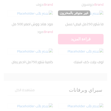
Brand:
جونسون
Brand:
دوف
غير متوفر بالمخزون
فا شاور 250مل ابيض/عسل
مود هاند ووش اصفر 500 مل
Brand:
مود
قراءة المزيد
لوف برايت كف استيك
كامينا شاور 750مل/احمر رمان
مشاهدة الكل
سبراي وبرفانات