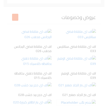
Beesline
L'ORYEAL
VICHY
BIODERMA
عروض وخصومات
DR-RASHEL
LA ROCHE-
Neutrogena
TRESemme
POSAY
اف اى ملقاط فضي ستانليس
اف اى ملقاط فضي اليجانس
033
مدهب 026
cantu
Pampers
Kesh King
Ecrinal
اف اى ملقاط فضي اوبتيم
اف اى ملقاط ذهبي بحافظه
039
كلاسيك 015
BLESS
GARNIER
Dove
PANTENE
اف اى بنز للجلد صغير 021
اف اى حجر بيد خشب 028
Gillette
Oral-B
ISIS PHARMA
URIAGE