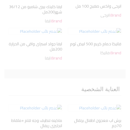
انرجى واكس صفيح 100 مل
ايفا كلينك بيبى شامبو من 36/12
شهر200مل
Brand:
انرجى
Brand:
ايفا
فاتيكا حمام كريم 500 ابيض ثوم
ايفا جولد اسبراى واقي من الحرارة
200مل
Brand:
فاتيكا
Brand:
ايفا
العناية الشخصية
برش اب معجون اطفال برتقال
ماكينه تنظيف وجه قلم +ملقاط
70جم
انجليزى ريفال