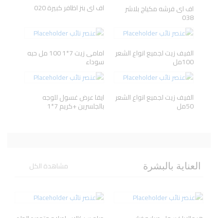
اف اى بنز اظافر كبيرة 020
اف اى فرشه مكياج بلاشر
038
Herbal
ANIVAGENE
Avene
AXE
Essences
الفيف زيت لجميع انواع الشعر
امامى زيت 7*1 100 مل حبه
100مل
سوداء
الفيف زيت لجميع انواع الشعر
ايفا عرض غسول للوجه
50مل
بالجلسرين +كريم 7*1
مشاهدة الكل
العناية بالبشرة