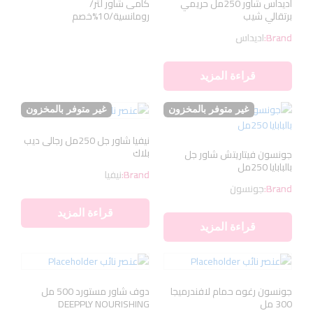
اديداس شاور 250مل حريمي
كامى شاور لتر/
برتقالي شيب
رومانسية/10%خصم
Brand:
اديداس
قراءة المزيد
غير متوفر بالمخزون
غير متوفر بالمخزون
نيفيا شاور جل 250مل رجالى ديب
بلاك
جونسون فيتاريتش شاور جل
بالبابايا 250مل
Brand:
نيفيا
Brand:
جونسون
قراءة المزيد
قراءة المزيد
جونسون رغوه حمام لافندرميجا
دوف شاور مستورد 500 مل
300 مل
DEEPPLY NOURISHING