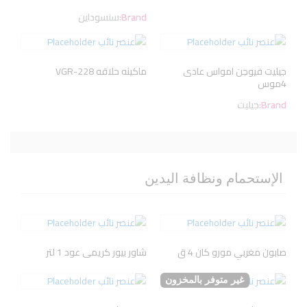
Brand:
سنسوداين
جيليت فيوجن امواس عادى
ماكينه حلاقه VGR-228
4موس
Brand:
جيليت
الإستحمام ونظافة اليدين
صابون مغربي مورو كان 4 ق
شاور بيور كريمى عود 1 لتر
غير متوفر بالمخزون