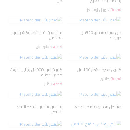
زيت مورينجا الذهبى
مل
Brand:
هيربال إيسنسز
صن سيلك شامبو 350مل
سانوسان كيدز شامبو&شاورموز
جوزهند
200 مل
Brand:
سانوسان
كلارى سيرم للشعر 100 مل
كلير شامبو 900مل رجالى اسود/
خصم15 جنيه
Brand:
كلارى
Brand:
كلير
سباركل شامبو 600 مل عادى
بندولين شامبو لقشرة المهد
150مل