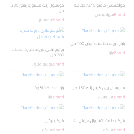
مولفيكس جامبو 5 /72حفاضة
جونسون زيت مستورد زهور 200
مل
Brand:
مولفيكس
Brand:
جونسون
بابلز ببرونه كلاسيك ابيض 100 مل
بوتيتوفلاى ببرونه كبيرة بلاستك
Brand:
بابلز
280 مل
Brand:
بوتيتو فلاى
سانوسان بيبي كريم زنك 150 مل
بابلز عصارة فاكهة
Brand:
سانوسان
Brand:
بابلز
شيكو حلمة ناتشورال فيلينج +4
شيكو بوتى
Brand:
شيكو
Brand:
شيكو