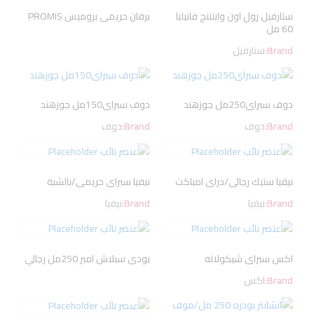
ستارفيل رول اون وايتننج فانيليا
برفان حريمى بروميس PROMIS
60 مل
Brand:
ستارفيل
دوف سبراى250مل جوزهند
دوف سبراى150مل جوزهند
Brand:
دوف
Brand:
دوف
نيفيا ستيك رجالى/دراى امباكت
نيفيا سبراى حريمى/بالشبة
Brand:
نيفيا
Brand:
نيفيا
اكس سبراى شيكولاته
بودى سبلاش امبر 250مل رجالي
Brand:
اكس