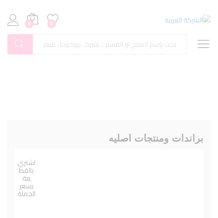
0
0
بحث
براندات ومنتجات اصليه
اشتري
بالقط
عة
بسعر
الجملة