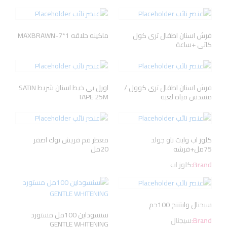
فرش اسنان اطفال ترى كول
ماكينه حلاقه MAXBRAWN-7*1
كاتى +ساعة
فرش اسنان اطفال ترى كوول /
اورل بي خيط اسنان شريط SATIN
مسدس مياه لعبة
TAPE 25M
كلوز اب وايت ناو جولد
معطر فم فريش توك اصفر
75مل+فرشه
20مل
Brand:
كلوز اب
سيجنال وايتننج 100جم
سنسوداين 100مل مستورد
Brand:
سيجنال
GENTLE WHITENING