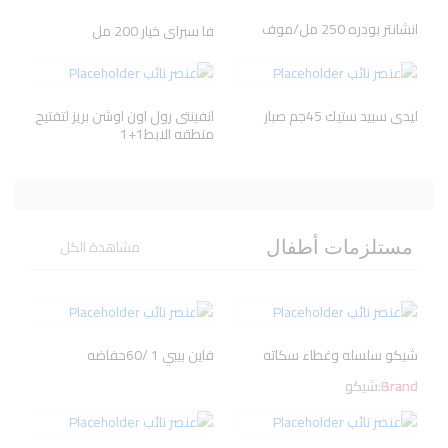
انشانتر بودره 250 مل/موف
فا سبراى خيار 200 مل
ليدى سبيد ستيك 45جم صبار
انفينتى رول اون اوشن بريز لتفتيح
منطقه الابط1+1
مشاهدة الكل
مستلزمات أطفال
شيكو سلسله وغطاء سكاته
فاين بيبي 1 /60حفاضه
Brand:
شيكو