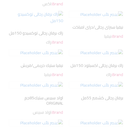
Brand:
اكس
نيفيا سبراى رجالى/دراى امباكت
زاك برفان رجالى توكسيدو 150مل
Brand:
نيفيا
Brand:
زاك
زاك برفان رجالى اكسبلود 150مل
نيفيا ستيك حريمى/فريش
Brand:
زاك
Brand:
نيفيا
برفان رجالى كشمير 55مل
اولد سبيس ستيك85جم
ORIGINAL
Brand:
اولد سبيس