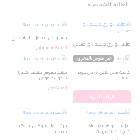
العناية الشخصية
سنسوداين 100مل فلورايد/ازرق
جيليت بلو ثرى ماكينه 3 ق حساس
Brand:
سنسوداين
غير متوفر بالمخزون
كرست بياض ثلاثى 75مل قوة
جيليت فينوس ماكينه اكسترا
الانتعاش
سموث 2 موس
Brand:
جيليت
قراءة المزيد
اورل بي برواكسبيرت ماكس
فرش اسنان فوكس بيو اكتف
كلين1+1 40سوفت
كبار/ميديم