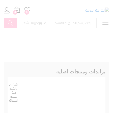
0
0
بحث
براندات ومنتجات اصليه
اشتري
بالقط
عة
بسعر
الجملة