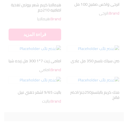
انرجى واكس صفيح 100 مل
هيمالايا كريم شعر بروتين تغذية
اضافيه 210جم
Brand:
انرجى
Brand:
هيمالايا
قراءة المزيد
صن سيلك بلسم 350 مل عادى
امامى زيت 7*1 300 مل زبده شيا
Brand:
امامي
منك كريم بالبلسم250جم/اخضر
باليت 9/65 اشقر ذهبي نبيل
فاتح
Brand:
باليت