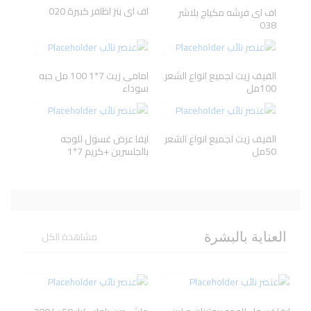
اف اى بنز اظافر كبيرة 020
اف اى فرشه مكياج بلاشر
038
Herbal
ANIVAGENE
Avene
AXE
Essences
الفيف زيت لجميع انواع الشعر
امامى زيت 7*1 100 مل حبه
100مل
سوداء
الفيف زيت لجميع انواع الشعر
ايفا عرض غسول للوجه
50مل
بالجلسرين +كريم 7*1
مشاهدة الكل
العناية بالبشرة