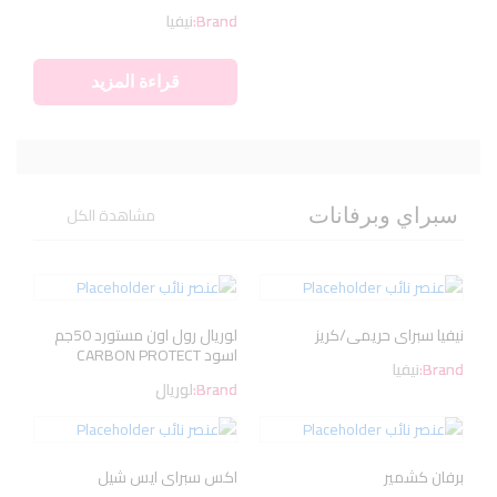
Brand:
نيفيا
قراءة المزيد
مشاهدة الكل
سبراي وبرفانات
نيفيا سبراى حريمى/كريز
لوريال رول اون مستورد 50جم
اسود CARBON PROTECT
Brand:
نيفيا
Brand:
لوريال
برفان كشمير
اكس سبراى ايس شيل