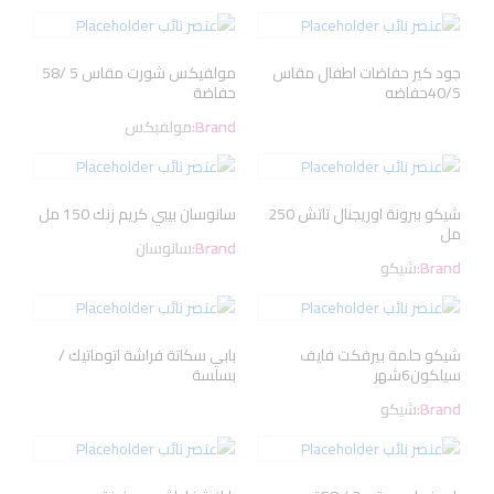
جود كير حفاضات اطفال مقاس
مولفيكس شورت مقاس 5 /58
40/5حفاضه
حفاضة
Brand:
مولفيكس
شيكو ببرونة اوريجنال تاتش 250
سانوسان بيبي كريم زنك 150 مل
مل
Brand:
سانوسان
Brand:
شيكو
شيكو حلمة بيرفكت فايف
بابي سكاتة فراشة اتوماتيك /
سيلكون6شهر
بسلسة
Brand:
شيكو