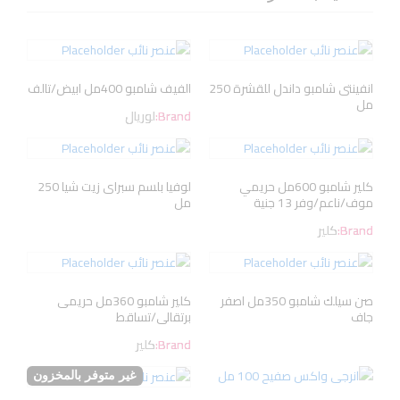
انفينتى شامبو داندل للقشرة 250
الفيف شامبو 400مل ابيض/تالف
مل
Brand:
لوريال
كلير شامبو 600مل حريمي
لوفيا بلسم سبراى زيت شيا 250
موف/ناعم/وفر 13 جنية
مل
Brand:
كلير
صن سيلك شامبو 350مل اصفر
كلير شامبو 360مل حريمى
جاف
برتقالى/تساقط
Brand:
كلير
غير متوفر بالمخزون