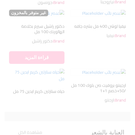
Brand:
نيتروجينا
Brand:
جونسون
غير متوفر بالمخزون
نيفيا لوشن 400 مل بشره جافه
دكتور راشيل سيرم بخلاصة
الهالورنك 100 مل
Brand:
نيفيا
Brand:
دكتور راشيل
قراءة المزيد
ارجينتو بروفيت صن بلوك 100 مل
/50+خصم 1+1
حياه ستارلين كريم ايدين 75 مل
Brand:
ارجنتو
مشاهدة الكل
العناية بالشعر