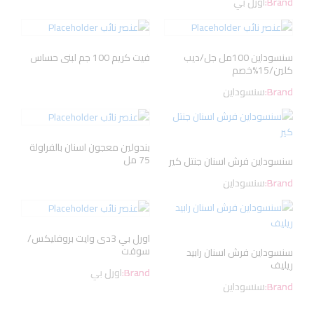
Brand:
اورل بي
سنسوداين 100مل جل/ديب
فيت كريم 100 جم لبنى حساس
كلين/15%خصم
Brand:
سنسوداين
بندولين معجون اسنان بالفراولة
75 مل
سنسوداين فرش اسنان جنتل كير
Brand:
سنسوداين
اورل بي 3دى وايت بروفليكس/
سوفت
سنسوداين فرش اسنان رابيد
ريليف
Brand:
اورل بي
Brand:
سنسوداين