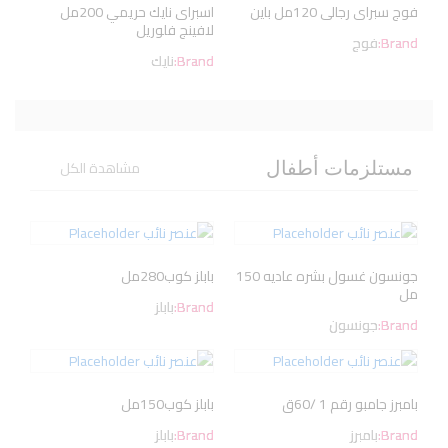
فوج سبراى رجالى 120مل باين
اسبراى نايك حريمي 200مل
لافينج فلوريل
Brand:
فوج
Brand:
نايك
مشاهدة الكل
مستلزمات أطفال
جونسون غسول بشره عاديه 150
بابلز كوب280مل
مل
Brand:
بابلز
Brand:
جونسون
بامبرز جامبو رقم 1 /60ق
بابلز كوب150مل
Brand:
بامبرز
Brand:
بابلز