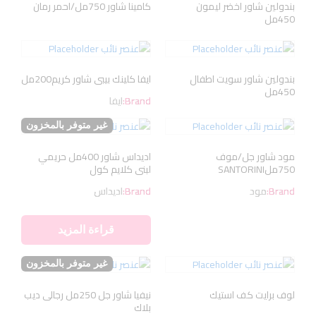
بندولين شاور اخضر ليمون
كامينا شاور 750مل/احمر رمان
450مل
بندولين شاور سويت اطفال
ايفا كلينك بيبى شاور كريم200مل
450مل
Brand:
ايفا
غير متوفر بالمخزون
مود شاور جل/موف
اديداس شاور 400مل حريمي
750ملSANTORINI
لبنى كلايم كول
Brand:
مود
Brand:
اديداس
قراءة المزيد
غير متوفر بالمخزون
لوف برايت كف استيك
نيفيا شاور جل 250مل رجالى ديب
بلاك