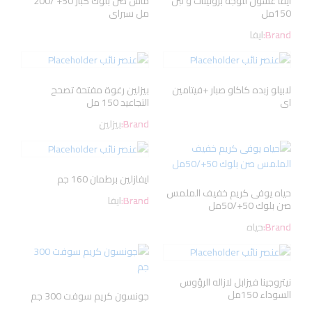
ايفا غسول للوجه بروتينات و لبن
ماش صن بلوك كبار 50+ /200
150مل
مل سبراى
Brand:
ايفا
لابيلو زبده كاكاو صبار +فيتامين
بيزلين رغوة مفتحة تصحح
اى
التجاعيد 150 مل
Brand:
بيزلين
ايفازلين برطمان 160 جم
حياه يوفى كريم خفيف الملمس
Brand:
ايفا
صن بلوك 50+/50مل
Brand:
حياه
نيتروجينا فيزابل لازاله الرؤوس
السوداء 150مل
جونسون كريم سوفت 300 جم