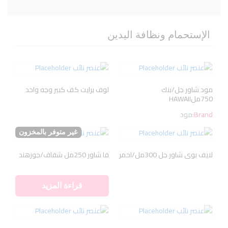
الإستحمام ونظافة اليدين
مود شاور جل/بنك
لوف برايت كف كبير وجه واحد
750ملHAWAII
Brand:
مود
غير متوفر بالمخزون
لايف بوى شاور جل 300مل/احمر
فا شاور 250مل شفاف/جوزهند
قراءة المزيد