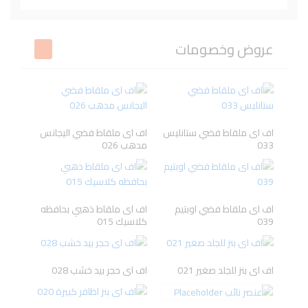
Beesline
L'ORYEAL
VICHY
BIODERMA
عروض وخصومات
DR-RASHEL
LA ROCHE-
Neutrogena
TRESemme
POSAY
اف اى ملقاط فضي ستانليس
اف اى ملقاط فضي اليجانس
033
مدهب 026
cantu
Pampers
Kesh King
Ecrinal
اف اى ملقاط فضي اوبتيم
اف اى ملقاط ذهبي بحافظه
039
كلاسيك 015
BLESS
GARNIER
Dove
PANTENE
اف اى بنز للجلد صغير 021
اف اى حجر بيد خشب 028
Gillette
Oral-B
ISIS PHARMA
URIAGE