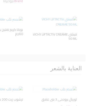
Brand:
بيوديرما
بوبانا كريم تفتيح
60جم
فيشي VICHY LIFTACTIV CREAME
50 ML
العناية بالشعر
لوريال برودجى 3 بنى غامق
ترشوب زيت 200 مل تساقط