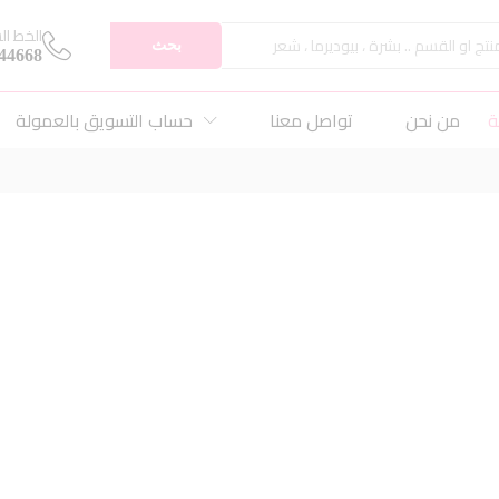
الخط ال
بحث
44668
ة
من نحن
تواصل معنا
حساب التسويق بالعمولة