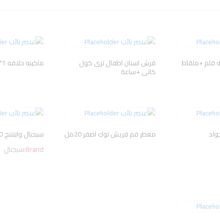
ه قلم +ملقاط
فرش اسنان اطفال ترى كول
ماكينه حلاقه MAXBRAWN-7*1
كاتى +ساعة
جولد
معطر فم فريش توك اصفر 20مل
سيجنال وايتننج 100جم
Brand:
سيجنال