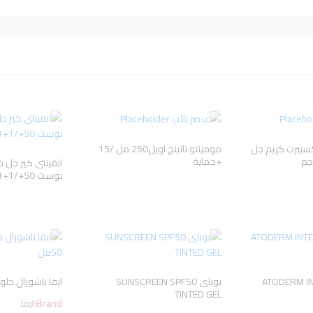
كسيبرت كريم جل
مومينتو تانينج اويل250 مل /15
+حماية
انفينتى كير جل 
بوست 50+/1+1
ATODERM INTENSI
بوباى SUNSCREEN SPF50
ايفا ناشورال جلو كر
TINTED GEL
Brand:
ايفا