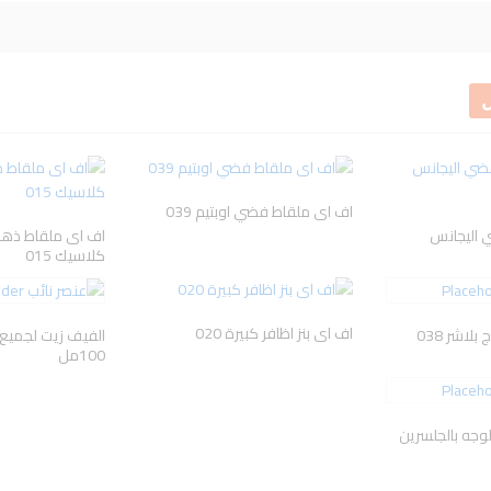
Dove
PANTENE
cantu
Pamp
ل
vene
AXE
Gillette
Oral
اف اى ملقاط فضي اوبتيم 039
 اليجانس
اف اى ملقاط ذهب
كلاسيك 015
اف اى بنز اظافر كبيرة 020
اشر 038
الفيف زيت لجميع ا
100مل
وجه بالجلسرين