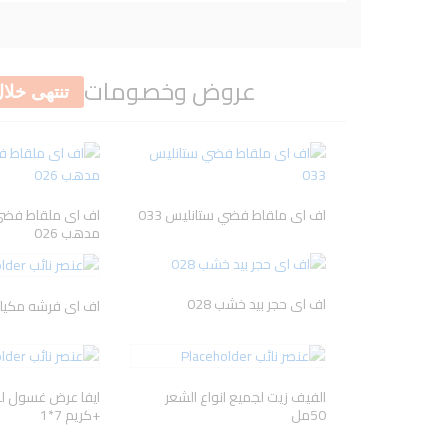
ers
Kesh King
Ecrinal
عروض وخصومات
تنتهى خلا
-B
ISIS PHARMA
URIAGE
اف اى ملقاط فضي ستانليس 033
اف اى ملقاط فضي
مدهب 026
اف اى حجر بيد خشب 028
اف اى فرشه مكياج بل
الفيف زيت لجميع انواع الشعر
ايفا عرض غسول لل
50مل
+كريم 7*1