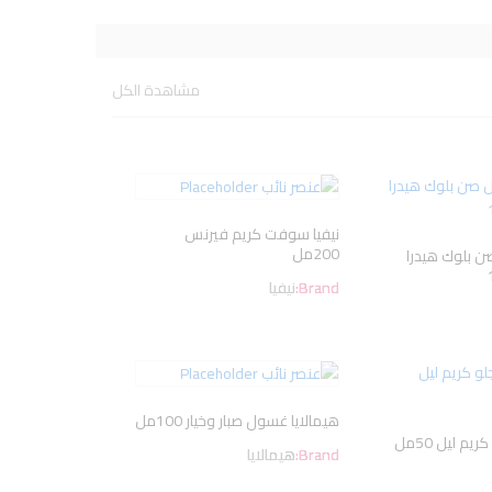
مشاهدة الكل
نيفيا سوفت كريم فيرنس
200مل
صن بلوك هيدرا
Brand:
نيفيا
هيمالايا غسول صبار وخيار 100مل
يم ليل 50مل
Brand:
هيمالايا