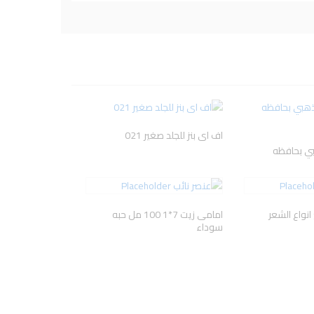
BLESS
GARNIER
Herbal Essences
ANIVAGENE
A
اف اى بنز للجلد صغير 021
ي بحافظه
نواع الشعر
امامى زيت 7*1 100 مل حبه
سوداء