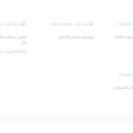
دوف شامبو جاف زيوت 1000
سورسير بلسم 500مل
مل
Brand:
ايفرى ستر