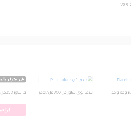
غير متوفر بال
ر وجه واحد
لايف بوى شاور جل 300مل/احمر
فا شاور 250مل شفاف/جوزهند
قراءة 