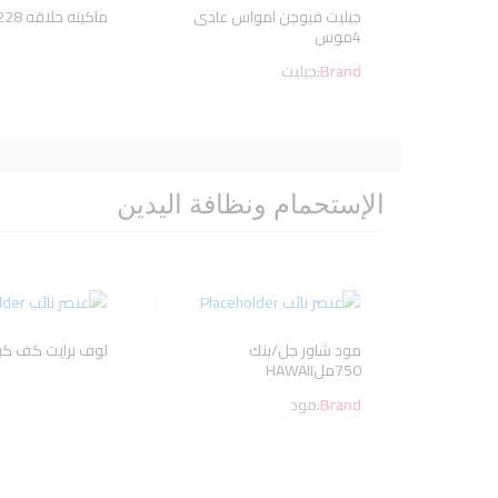
جيليت فيوجن امواس عادى
ماكينه حلاقه VGR-228
4موس
Brand:
جيليت
الإستحمام ونظافة اليدين
مود شاور جل/بنك
لوف برايت كف كبي
750ملHAWAII
Brand:
مود