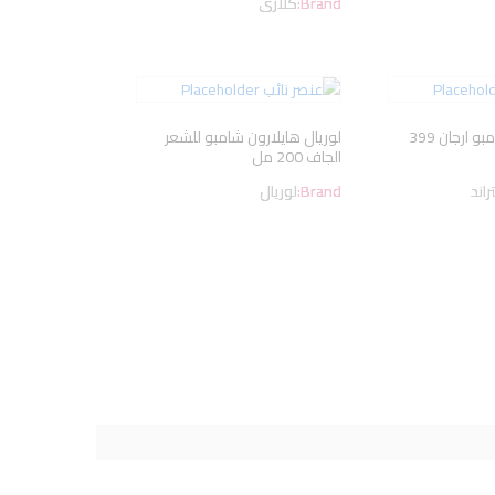
Brand:
كلارى
ايفرى ستراند شامبو ارجان 399
لوريال هايلارون شامبو للشعر
الجاف 200 مل
اند
Brand:
لوريال