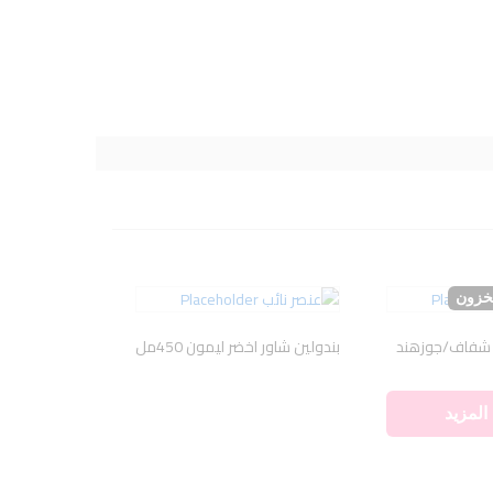
مخزون
بندولين شاور اخضر ليمون 450مل
المزيد