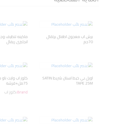
برش اب معجون اطفال برتقال
ماكينه تنظيف وج
70جم
انجليزى ريفال
اورل بي خيط اسنان شريط SATIN
كلوز اب وايت ناو 
TAPE 25M
75مل+فرشه
Brand:
كلوز اب