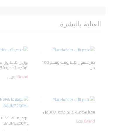
العناية بالبشرة
ديزر غسول هيلارونيك ويتننج 100
لوريال هايلارون ا
مل
للبشره الدهنيه50جم
Brand:
لوريال
نيفيا سوفت كريم عادى 300مل
بيوديرما VE
Brand:
نيفيا
BAUME200ML