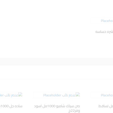
 بشره حساسه
صن سيلك شامبو 1000مل اسود
ساده جل 1000جم احمر
وفر22ج