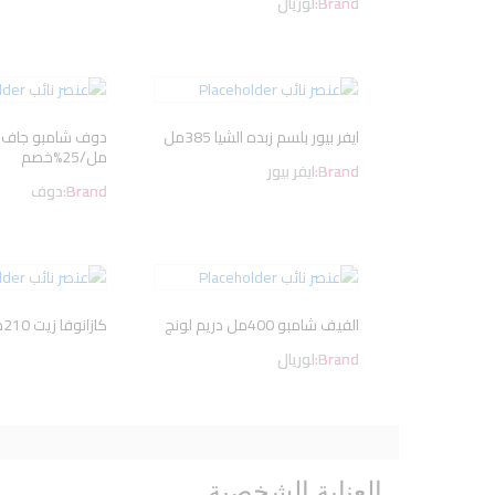
Brand:
لوريال
ايفر بيور بلسم زبده الشيا 385مل
مل/25%خصم
Brand:
ايفر بيور
Brand:
دوف
الفيف شامبو 400مل دريم لونج
كازانوفا زيت 210مل/ياسمين
Brand:
لوريال
العناية الشخصية