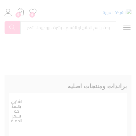
0
0
بحث
براندات ومنتجات اصليه
اشتري
بالقط
عة
بسعر
الجملة