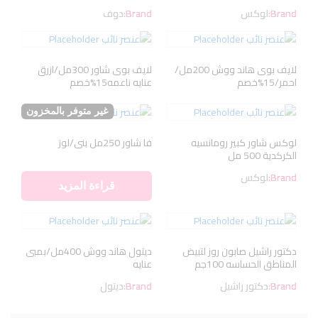
Brand:
لوكس
Brand:
دوف
لايف بوى هاند ووش 200مل/
لايف بوى شاور 300مل/ازرق
احمر/15%خصم
عنايه ناعمه15%خصم
غير متوفر بالمخزون
لوكس شاور كبير رومانسيه
فا شاور 250مل بنى/لوز
الكركدية 500 مل
Brand:
لوكس
قراءة المزيد
دكتور راشيل صابون روز لتبيض
ديتول هاند ووش 400مل/بمبى
المناطق الحساسه 100جم
عنايه
Brand:
دكتور راشيل
Brand:
ديتول