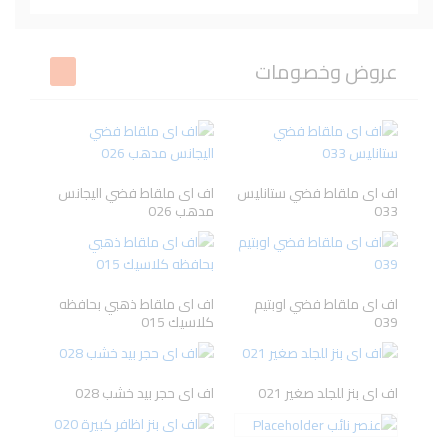
Beesline
L'ORYEAL
VICHY
BIODERMA
عروض وخصومات
DR-RASHEL
LA ROCHE-
Neutrogena
TRESemme
POSAY
اف اى ملقاط فضي ستانليس
اف اى ملقاط فضي اليجانس
033
مدهب 026
cantu
Pampers
Kesh King
Ecrinal
اف اى ملقاط فضي اوبتيم
اف اى ملقاط ذهبي بحافظه
039
كلاسيك 015
BLESS
GARNIER
Dove
PANTENE
اف اى بنز للجلد صغير 021
اف اى حجر بيد خشب 028
Gillette
Oral-B
ISIS PHARMA
URIAGE