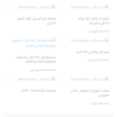
كلوز اب وايت ناو جولد
معطر فم فريش توك اصفر
75مل+فرشه
20مل
Brand:
كلوز اب
سيجنال وايتننج 100جم
سنسوداين 100مل مستورد
Brand:
سيجنال
GENTLE WHITENING
Brand:
سنسوداين
جيليت فيوجن امواس عادى
ماكينه حلاقه VGR-228
4موس
Brand:
جيليت