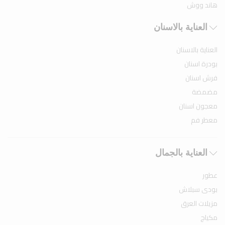
هاند ووش
العناية بالاسنان
العناية بالاسنان
بودرة اسنان
فرش اسنان
مضمضة
معجون اسنان
معطر فم
العناية بالجمال
عطور
بودى سبلاش
مزيلات العرق
مكياج