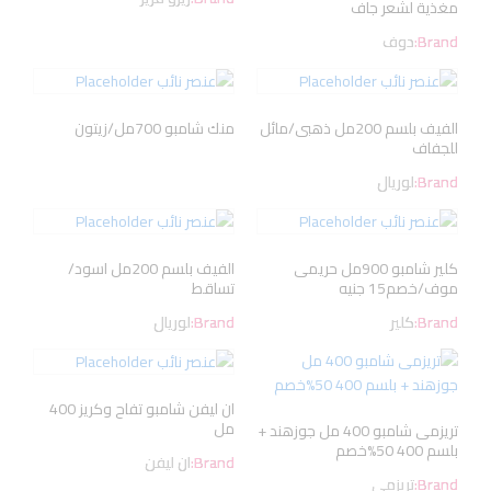
مغذية لشعر جاف
Brand:
دوف
الفيف بلسم 200مل ذهبى/مائل
منك شامبو 700مل/زيتون
للجفاف
Brand:
لوريال
كلير شامبو 900مل حريمى
الفيف بلسم 200مل اسود/
موف/خصم15 جنيه
تساقط
Brand:
كلير
Brand:
لوريال
ان ليفن شامبو تفاح وكريز 400
مل
تريزمى شامبو 400 مل جوزهند +
بلسم 400 50%خصم
Brand:
ان ليفن
Brand:
تريزمى