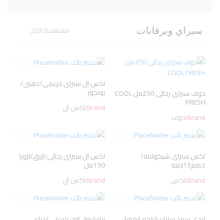
مشاهدة الكل
سبراي وبرفانات
اكس ال سبراى حريمى/ذهبى/
بونجور
دوف سبراى رجالى 250مل COOL
FRESH
Brand:
اكس ال
Brand:
دوف
اكس سبراى شيكولاته/
اكس ال سبراى رجالى/ازرق/ازورا
خصم15جنيه
150مل
Brand:
اكس
Brand:
اكس ال
ليدى سبيد ستيك 45جم انفيزبل
نيفيا رول اون حريمى/دراى