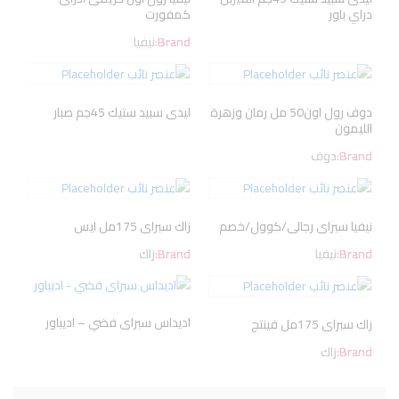
دراي باور
كمفورت
Brand:
نيفيا
دوف رول اون50 مل رمان وزهرة
ليدى سبيد ستيك 45جم صبار
الليمون
Brand:
دوف
نيفيا سبراى رجالى/كوول/خصم
زاك سبراى 175مل ايس
Brand:
نيفيا
Brand:
زاك
اديداس سبراى فضي – اديباور
زاك سبراى 175مل فينتج
Brand:
زاك