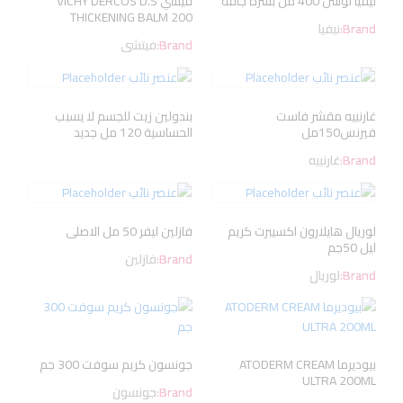
نيفيا لوشن 400 مل بشره جافه
فيشي VICHY DERCOS D.S
THICKENING BALM 200
Brand:
نيفيا
Brand:
فيتشى
غارنييه مقشر فاست
بندولين زيت للجسم لا يسبب
فيرنس150مل
الحساسية 120 مل جديد
Brand:
غارنييه
لوريال هايلارون اكسيبرت كريم
فازلين ليفر 50 مل الاصلى
ليل 50جم
Brand:
فازلين
Brand:
لوريال
بيوديرما ATODERM CREAM
جونسون كريم سوفت 300 جم
ULTRA 200ML
Brand:
جونسون