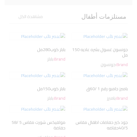
مشاهدة الكل
مستلزمات أطفال
جونسون غسول بشره عاديه 150
بابلز كوب280مل
مل
Brand:
بابلز
Brand:
جونسون
بامبرز جامبو رقم 1 /60ق
بابلز كوب150مل
Brand:
بامبرز
Brand:
بابلز
جود كير حفاضات اطفال مقاس
مولفيكس شورت مقاس 5 /58
40/5حفاضه
حفاضة