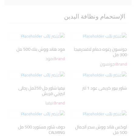
الإستحمام ونظافة اليدين
جونسون رغوه حمام لافندرميجا
مود هاند ووش بنك 500 مل
300 مل
Brand:
مود
Brand:
جونسون
شاور بيور كريمى عود 1 لتر
نيفيا شاور جل 250مل رجالى
انيرجي فريش
Brand:
نيفيا
لوكس هاند ووش سحر الجمال
دوف شاور مستورد 500 مل
500 مل
CALMING