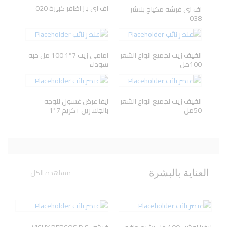
اف اى بنز اظافر كبيرة 020
اف اى فرشه مكياج بلاشر
038
Herbal
ANIVAGENE
Avene
AXE
Essences
الفيف زيت لجميع انواع الشعر
امامى زيت 7*1 100 مل حبه
100مل
سوداء
الفيف زيت لجميع انواع الشعر
ايفا عرض غسول للوجه
50مل
بالجلسرين +كريم 7*1
مشاهدة الكل
العناية بالبشرة