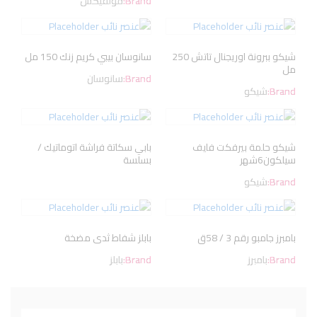
Brand:
مولفيكس
شيكو ببرونة اوريجنال تاتش 250
سانوسان بيبي كريم زنك 150 مل
مل
Brand:
سانوسان
Brand:
شيكو
شيكو حلمة بيرفكت فايف
بابي سكاتة فراشة اتوماتيك /
سيلكون6شهر
بسلسة
Brand:
شيكو
بامبرز جامبو رقم 3 / 58ق
بابلز شفاط ثدى مضخة
Brand:
بامبرز
Brand:
بابلز