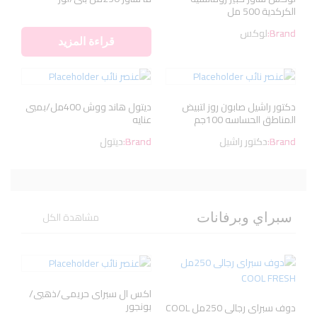
الكركدية 500 مل
Brand:
لوكس
قراءة المزيد
دكتور راشيل صابون روز لتبيض
ديتول هاند ووش 400مل/بمبى
المناطق الحساسه 100جم
عنايه
Brand:
دكتور راشيل
Brand:
ديتول
مشاهدة الكل
سبراي وبرفانات
اكس ال سبراى حريمى/ذهبى/
بونجور
دوف سبراى رجالى 250مل COOL