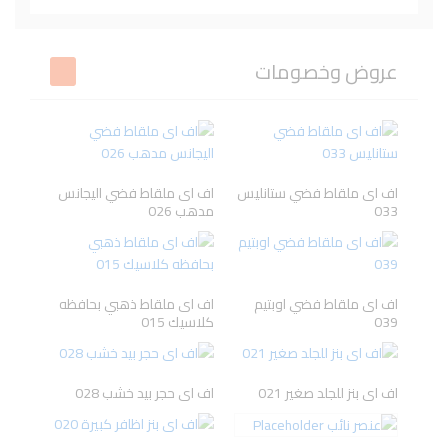
Beesline
L'ORYEAL
VICHY
BIODERMA
عروض وخصومات
DR-RASHEL
LA ROCHE-
Neutrogena
TRESemme
POSAY
اف اى ملقاط فضي ستانليس
اف اى ملقاط فضي اليجانس
033
مدهب 026
cantu
Pampers
Kesh King
Ecrinal
اف اى ملقاط فضي اوبتيم
اف اى ملقاط ذهبي بحافظه
039
كلاسيك 015
BLESS
GARNIER
Dove
PANTENE
اف اى بنز للجلد صغير 021
اف اى حجر بيد خشب 028
Gillette
Oral-B
ISIS PHARMA
URIAGE