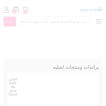
0
0
بحث
براندات ومنتجات اصليه
اشتري
بالقط
عة
بسعر
الجملة