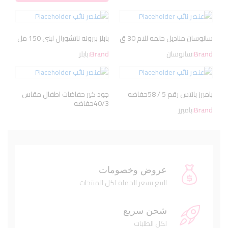
سانوسان مناديل حلمه للام 30 ق
بابلز ببرونه ناتشورال لبنى 150 مل
Brand:
سانوسان
Brand:
بابلز
بامبرز بانتس رقم 5 / 58حفاضه
جود كير حفاضات اطفال مقاس
40/3حفاضه
Brand:
بامبرز
عروض وخصومات
البيع بسعر الجملة لكل المنتجات
شحن سريع
لكل الطلبات