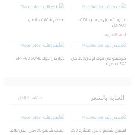
غارنييه غسول ميسلار منظف
مضخم شفايف بلامب
400 مل
Brand:
غارنييه
مومينتو صن بلوك لوشن250 مل
ديزار صن بلوك SPF+60 50ML
/50 +حماية
مشاهدة الكل
العناية بالشعر
انفينتى شامبو داندل للقشرة 250
الفيف شامبو 400مل ابيض/تالف