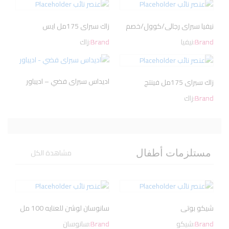
نيفيا سبراى رجالى/كوول/خصم
زاك سبراى 175مل ايس
Brand:
نيفيا
Brand:
زاك
اديداس سبراى فضي – اديباور
زاك سبراى 175مل فينتج
Brand:
زاك
مشاهدة الكل
مستلزمات أطفال
شيكو بوتى
سانوسان لوشن للعنايه 100 مل
Brand:
شيكو
Brand:
سانوسان