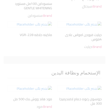
سنسوداين 100مل مستورد
Brand:
سيجنال
GENTLE WHITENING
Brand:
سنسوداين
جيليت فيوجن امواس عادى
ماكينه حلاقه VGR-228
4موس
Brand:
جيليت
الإستحمام ونظافة اليدين
جونسون رغوه حمام لافندرميجا
مود هاند ووش بنك 500 مل
300 مل
Brand:
مود