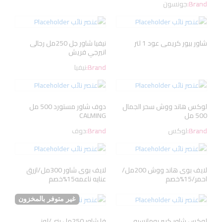
Brand:
جونسون
شاور بيور كريمى عود 1 لتر
نيفيا شاور جل 250مل رجالى
انيرجي فريش
Brand:
نيفيا
لوكس هاند ووش سحر الجمال
دوف شاور مستورد 500 مل
500 مل
CALMING
Brand:
لوكس
Brand:
دوف
لايف بوى هاند ووش 200مل/
لايف بوى شاور 300مل/ازرق
احمر/15%خصم
عنايه ناعمه15%خصم
غير متوفر بالمخزون
لوكس شاور كبير رومانسيه
فا شاور 250مل بنى/لوز