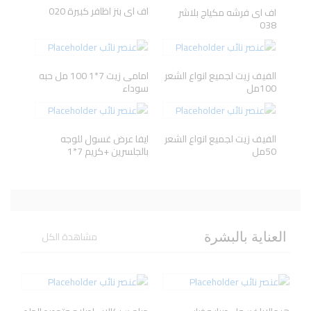
اف اى بنز اظافر كبيرة 020
اف اى فرشه مكياج بلاشر
038
Herbal
ANIVAGENE
Avene
AXE
Essences
الفيف زيت لجميع انواع الشعر
امامى زيت 7*1 100 مل حبه
100مل
سوداء
الفيف زيت لجميع انواع الشعر
ايفا عرض غسول للوجه
50مل
بالجلسرين +كريم 7*1
مشاهدة الكل
العناية بالبشرة