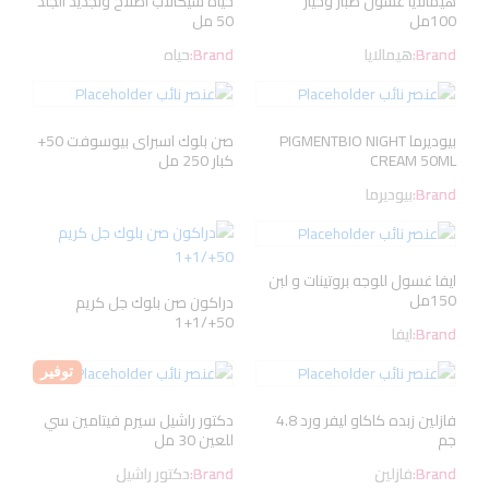
هيمالايا غسول صبار وخيار
حياه سيكالاب اصلاح وتجديد الجلد
100مل
50 مل
Brand:
هيمالايا
Brand:
حياه
بيوديرما PIGMENTBIO NIGHT
صن بلوك اسبراى بيوسوفت 50+
CREAM 50ML
كبار 250 مل
Brand:
بيوديرما
ايفا غسول للوجه بروتينات و لبن
150مل
دراكون صن بلوك جل كريم
50+/1+1
Brand:
ايفا
توفير
فازلين زبده كاكاو ليفر ورد 4.8
دكتور راشيل سيرم فيتامين سي
جم
للعين 30 مل
Brand:
فازلين
Brand:
دكتور راشيل