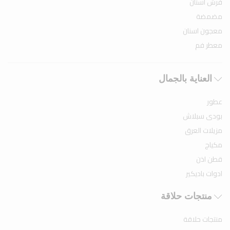
فرش اسنان
مضمضة
معجون اسنان
معطر فم
العناية بالجمال
عطور
بودى سبلاش
مزيلات العرق
مكياج
قطن اذن
ادوات باديكير
منتجات حلاقة
منتجات حلاقة