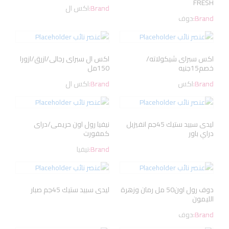
FRESH
Brand:
اكس ال
Brand:
دوف
اكس سبراى شيكولاته/
اكس ال سبراى رجالى/ازرق/ازورا
خصم15جنيه
150مل
Brand:
اكس
Brand:
اكس ال
ليدى سبيد ستيك 45جم انفيزبل
نيفيا رول اون حريمى/دراى
دراي باور
كمفورت
Brand:
نيفيا
دوف رول اون50 مل رمان وزهرة
ليدى سبيد ستيك 45جم صبار
الليمون
Brand:
دوف