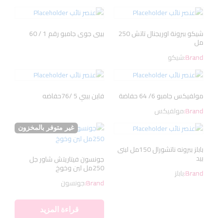
شيكو ببرونة اوريجنال تاتش 250
بيبى جوى جامبو رقم 1 / 60
مل
Brand:
شيكو
مولفيكس جامبو 6/ 64 حفاضة
فاين بيبي 5 /76حفاضه
Brand:
مولفيكس
غير متوفر بالمخزون
بابلز ببرونه ناتشورال 150مل لبنى
بيد
جونسون فيتاريتش شاور جل
250مل لبن وخوخ
Brand:
بابلز
Brand:
جونسون
قراءة المزيد