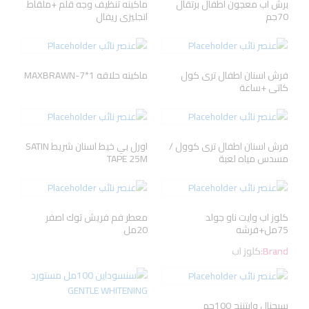
برش اب معجون اطفال برتقال
ماكينه تنظيف وجه قلم +ملقاط
70جم
انجليزى ريفال
فرش اسنان اطفال ترى كول
ماكينه حلاقه MAXBRAWN-7*1
كاتى +ساعة
فرش اسنان اطفال ترى كوول /
اورل بي خيط اسنان شريط SATIN
مسدس مياه لعبة
TAPE 25M
كلوز اب وايت ناو جولد
معطر فم فريش توك اصفر
75مل+فرشه
20مل
Brand:
كلوز اب
سيجنال وايتننج 100جم