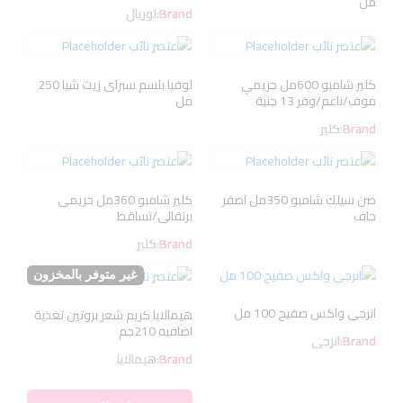
مل
Brand:
لوريال
كلير شامبو 600مل حريمي
لوفيا بلسم سبراى زيت شيا 250
موف/ناعم/وفر 13 جنية
مل
Brand:
كلير
صن سيلك شامبو 350مل اصفر
كلير شامبو 360مل حريمى
جاف
برتقالى/تساقط
Brand:
كلير
غير متوفر بالمخزون
انرجى واكس صفيح 100 مل
هيمالايا كريم شعر بروتين تغذية
اضافيه 210جم
Brand:
انرجى
Brand:
هيمالايا