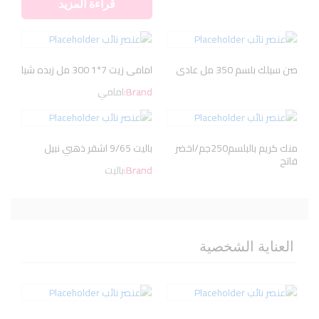
قراءة المزيد
صن سيلك بلسم 350 مل عادى
امامى زيت 7*1 300 مل زبده شيا
Brand:
امامي
منك كريم بالبلسم250جم/اخضر
باليت 9/65 اشقر ذهبي نبيل
فاتح
Brand:
باليت
العناية الشخصية