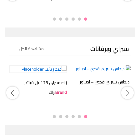
سبراي وبرفانات
مشاهدة الكل
اديداس سبراى فضي – اديباور
زاك سبراى 175مل فينتج
زاك 
مل COOL
Brand:
زاك
d: