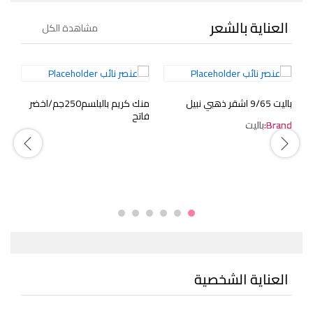
العناية بالشعر
مشاهدة الكل
ل للقشرة 250
باليت 9/65 اشقر ذهبي نبيل
منك كريم بالبلسم250جم/اخضر
امامى
فاتح
Brand:
باليت
d:
العناية الشخصية