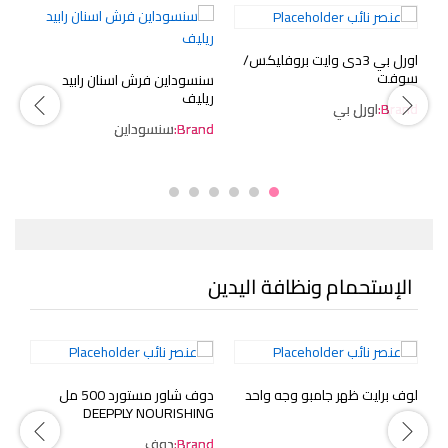
اورل بي 3دى وايت بروفليكس/
بن
سوفت
75 م
سنسوداين فرش اسنان رابيد
ريليف
Brand:
اورل بي
Brand:
سنسوداين
الإستحمام ونظافة اليدين
لوف برايت ظهر جامبو وجه واحد
دوف شاور مستورد 500 مل
لو
DEEPPLY NOURISHING
Brand:
دوف