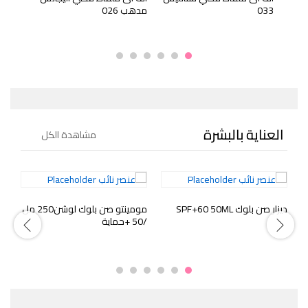
033
مدهب 026
039
العناية بالبشرة
مشاهدة الكل
ديزار صن بلوك SPF+60 50ML
مومينتو صن بلوك لوشن250 مل
مض
/50 +حماية