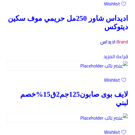
Wishlist
اديداس شاور 250مل حريمي موف سكين
ديتوكس
Brand:
اديداس
قراءة المزيد
Wishlist
لايف بوى صابون125جم2ق15%خصم
لبني
Wishlist